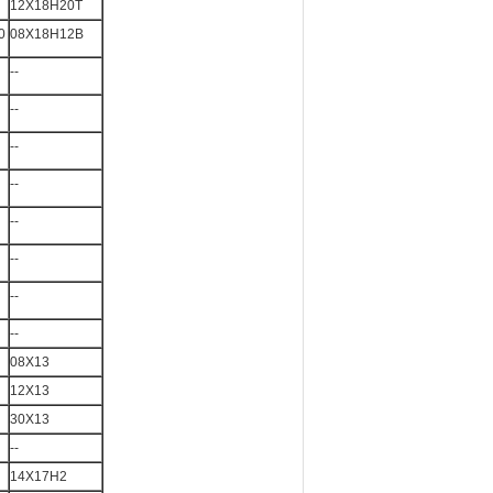
12X18H20T
0
08X18H12B
--
--
--
--
--
--
--
--
08X13
12X13
30X13
--
14X17H2