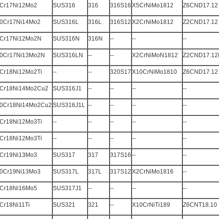
Cr17Ni12Mo2
SUS316
316
316S16
X5CrNiMo1812
Z6CND17.12
0Cr17Ni14Mo2
SUS316L
316L
316S12
X2CrNiMo1812
Z2CND17.12
Cr17Ni12Mo2N
SUS316N
316N
--
--
--
0Cr17Ni13Mo2N
SUS316LN
--
--
X2CrNiMoN1812
Z2CND17.12
Cr18Ni12Mo2Ti
--
--
320S17
X10CrNiMo1810
Z6CND17.12
Cr18Ni14Mo2Cu2
SUS316J1
--
--
--
--
0Cr18Ni14Mo2Cu2
SUS316J1L
--
--
--
--
Cr18Ni12Mo3Ti
--
--
--
--
--
Cr18Ni12Mo3Ti
--
--
--
--
--
Cr19Ni13Mo3
SUS317
317
317S16
--
--
0Cr19Ni13Mo3
SUS317L
317L
317S12
X2CrNiMo1816
--
Cr18Ni16Mo5
SUS317J1
--
--
--
--
Cr18Ni11Ti
SUS321
321
--
X10CrNiTi189
Z6CNT18.10