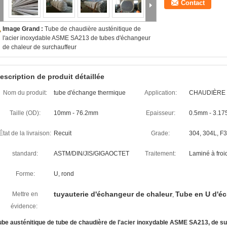
Contact
Image Grand :
Tube de chaudière austénitique de
l'acier inoxydable ASME SA213 de tubes d'échangeur
de chaleur de surchauffeur
escription de produit détaillée
Nom du produit:
tube d'échange thermique
Application:
CHAUDIÈRE
Taille (OD):
10mm - 76.2mm
Epaisseur:
0.5mm - 3.1
État de la livraison:
Recuit
Grade:
304, 304L, F3
standard:
ASTM/DIN/JIS/GIGAOCTET
Traitement:
Laminé à froid
Forme:
U, rond
tuyauterie d'échangeur de chaleur
Tube en U d'é
Mettre en
,
évidence:
ube austénitique de tube de chaudière de l'acier inoxydable ASME SA213, de su