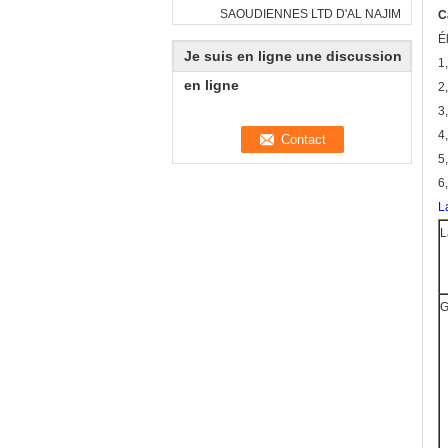
SAOUDIENNES LTD D'AL NAJIM
C
É
Je suis en ligne une discussion
1
en ligne
2
3
4
5
6
L
L
G