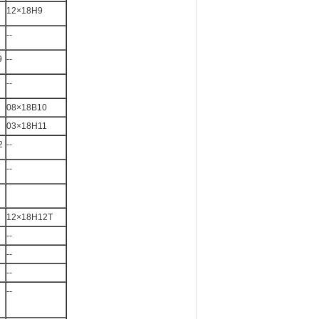
12×18H9
--
9
--
--
08×18B10
03×18H11
2
--
--
12×18H12T
--
--
--
--