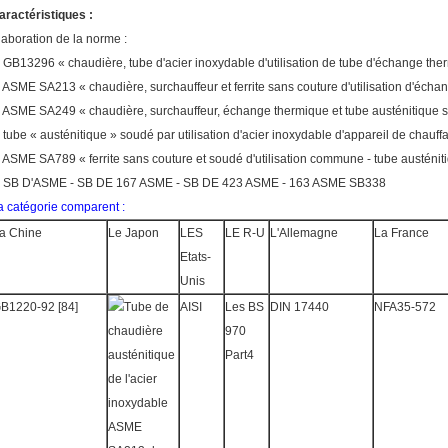
aractéristiques :
laboration de la norme :
, GB13296 « chaudière, tube d'acier inoxydable d'utilisation de tube d'échange the
, ASME SA213 « chaudière, surchauffeur et ferrite sans couture d'utilisation d'échan
, ASME SA249 « chaudière, surchauffeur, échange thermique et tube austénitique s
, tube « austénitique » soudé par utilisation d'acier inoxydable d'appareil de ch
, ASME SA789 « ferrite sans couture et soudé d'utilisation commune - tube austénit
, SB D'ASME - SB DE 167 ASME - SB DE 423 ASME - 163 ASME SB338
a catégorie comparent :
a Chine
Le Japon
LES
LE R-U
L'Allemagne
La France
Etats-
Unis
B1220-92 [84]
AISI
Les BS
DIN 17440
NFA35-572
970
Part4