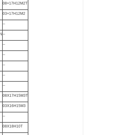
08×17H12M2T
03×17H12M2
--
N
--
--
--
--
--
--
08X17H15M3T
03X16H15M3
--
08X18H10T