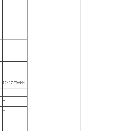
--
12×17.T9AH4
--
--
--
--
--