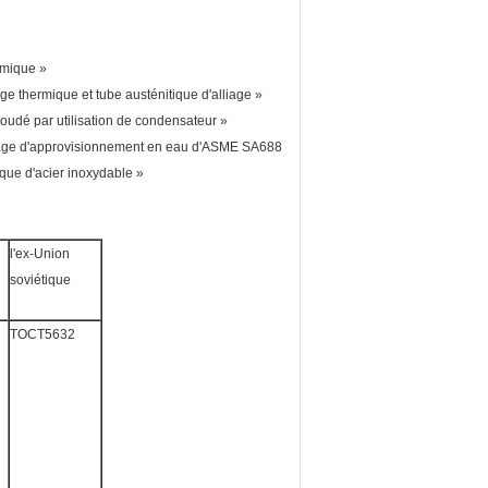
rmique »
ge thermique et tube austénitique d'alliage »
oudé par utilisation de condensateur »
auffage d'approvisionnement en eau d'ASME SA688
ique d'acier inoxydable »
l'ex-Union
soviétique
TOCT5632