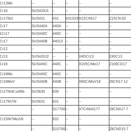
Cr13Mo
--
--
--
--
--
Cr16
SUS429J1
--
--
--
--
Cr17Ni2
SUS431
431
431S29
X22CrNi17
Z15CN-02
Cr17
SUS440A
440A
--
--
--
1Cr17
SUS440C
440C
--
--
--
Cr17
SUS440B
44013
--
--
--
Cr12
--
--
--
--
--
Cr13
SUS420J2
--
--
X4DCr13
Z40C13
Cr18
SUS440C
440C
--
X105CrMo17
Z100CD17
Cr18Mo
SUS440C
440C
--
--
--
Cr18MoV
SUS440B
440B
--
X90CrMoV18
Z6CN17.12
Cr17Ni4Cu4Nb
SUS630
630
--
--
--
Cr17Ni7Al
SUS631
631
--
--
--
--
S17700
--
X7CrNiAl177
Z8CNA17.7
Cr15Ni7Mo2Al
--
632
--
--
--
--
S15700
--
--
Z8CND15.7