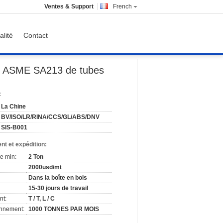
Ventes & Support
French
alité
Contact
d'échangeur de chaleur de surchauffeur
ble ASME SA213 de tubes
:
La Chine
BV/ISO/LR/RINA/CCS/GL/ABS/DNV
SIS-B001
nt et expédition:
e min:
2 Ton
2000usd/mt
Dans la boîte en bois
15-30 jours de travail
nt:
T / T, L / C
onnement:
1000 TONNES PAR MOIS