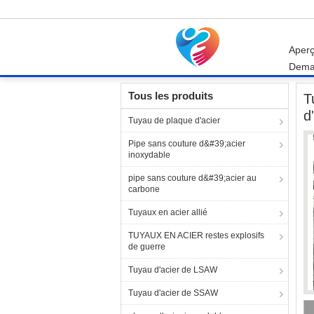
Aper
Dema
Aperçu
Produits
tubes d'échangeur de chal
Tous les produits
T
d
Tuyau de plaque d'acier
Pipe sans couture d&#39;acier
inoxydable
pipe sans couture d&#39;acier au
carbone
Tuyaux en acier allié
TUYAUX EN ACIER restes explosifs
de guerre
Tuyau d'acier de LSAW
Tuyau d'acier de SSAW