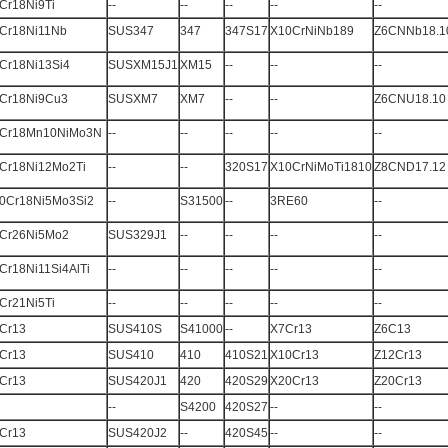
Cr18Ni9Ti
--
--
--
--
--
Cr18Ni11Nb
SUS347
347
347S17
X10CrNiNb189
Z6CNNb18.1
Cr18Ni13Si4
SUSXM15J1
XM15
--
--
--
Cr18Ni9Cu3
SUSXM7
XM7
--
--
Z6CNU18.10
Cr18Mn10NiMo3N
--
--
--
--
--
Cr18Ni12Mo2Ti
--
--
320S17
X10CrNiMoTi1810
Z8CND17.12
0Cr18Ni5Mo3Si2
--
S31500
--
3RE60
--
Cr26Ni5Mo2
SUS329J1
--
--
--
--
Cr18Ni11Si4AlTi
--
--
--
--
--
Cr21Ni5Ti
--
--
--
--
--
Cr13
SUS410S
S41000
--
X7Cr13
Z6C13
Cr13
SUS410
410
410S21
X10Cr13
Z12Cr13
Cr13
SUS420J1
420
420S29
X20Cr13
Z20Cr13
--
S4200
420S27
--
--
Cr13
SUS420J2
--
420S45
--
--