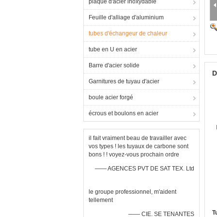
plaque d'acier inoxydable
Feuille d'alliage d'aluminium
tubes d'échangeur de chaleur
tube en U en acier
Barre d'acier solide
D
Garnitures de tuyau d'acier
boule acier forgé
écrous et boulons en acier
il fait vraiment beau de travailler avec
vos types ! les tuyaux de carbone sont
bons ! ! voyez-vous prochain ordre
—— AGENCES PVT DE SAT TEX. Ltd
le groupe professionnel, m'aident
tellement
T
—— CIE. SE TENANTES