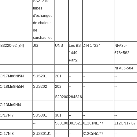
B3220-92 [84]
JIS
UNS
Les BS
DIN 17224
NFA35-
1449
576~582
Part2
NFA35-584
Cr17Mn6Ni5N
SUS201
201
--
--
--
Cr18Mn8Ni5N
SUS202
202
--
--
--
--
S20200
284S16
--
--
Cr13Mn9Ni4
--
--
--
--
--
Cr17Ni7
SUS301
301
--
--
--
--
S30100
301S21
X12CrNi177
Z12CN17.07
Cr17Ni8
SUS301J1
--
--
X12CrNi177
--