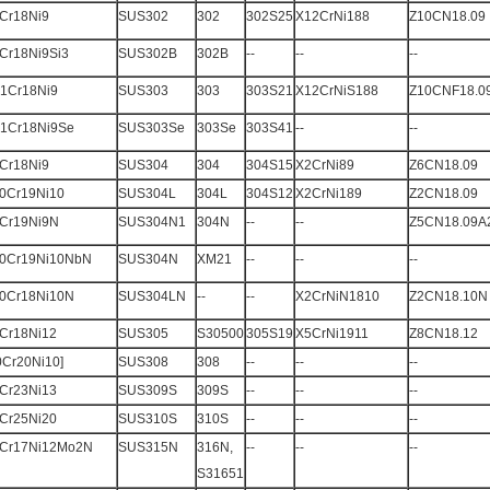
Cr18Ni9
SUS302
302
302S25
X12CrNi188
Z10CN18.09
Cr18Ni9Si3
SUS302B
302B
--
--
--
1Cr18Ni9
SUS303
303
303S21
X12CrNiS188
Z10CNF18.0
1Cr18Ni9Se
SUS303Se
303Se
303S41
--
--
Cr18Ni9
SUS304
304
304S15
X2CrNi89
Z6CN18.09
0Cr19Ni10
SUS304L
304L
304S12
X2CrNi189
Z2CN18.09
Cr19Ni9N
SUS304N1
304N
--
--
Z5CN18.09A
0Cr19Ni10NbN
SUS304N
XM21
--
--
--
0Cr18Ni10N
SUS304LN
--
--
X2CrNiN1810
Z2CN18.10N
Cr18Ni12
SUS305
S30500
305S19
X5CrNi1911
Z8CN18.12
0Cr20Ni10]
SUS308
308
--
--
--
Cr23Ni13
SUS309S
309S
--
--
--
Cr25Ni20
SUS310S
310S
--
--
--
Cr17Ni12Mo2N
SUS315N
316N,
--
--
--
S31651