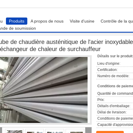
çu
Produits
A propos de nous
Visite d'usine
Contrôle de la qu
nde de soumission
eur
Tube de chaudière austénitique de l'acier inoxydable ASME SA213 de tubes 
ube de chaudière austénitique de l'acier inoxyda
'échangeur de chaleur de surchauffeur
Détails sur le produit
Lieu d'origine:
Certification:
Numéro de modèle:
Conditions de paieme
Quantité de command
Prix:
Détails d'emballage:
Délai de livraison:
Conditions de paieme
Capacité d'approvisi