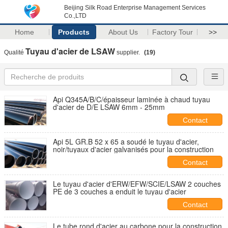
Beijing Silk Road Enterprise Management Services
Co.,LTD
Home
Products
About Us
Factory Tour
>>
Tuyau d'acier de LSAW
Qualité
supplier.
(19)
Api Q345A/B/C/épaisseur laminée à chaud tuyau
d'acier de D/E LSAW 6mm - 25mm
Contact
Api 5L GR.B 52 x 65 a soudé le tuyau d'acier,
noir/tuyaux d'acier galvanisés pour la construction
Contact
Le tuyau d'acier d'ERW/EFW/SCIE/LSAW 2 couches
PE de 3 couches a enduit le tuyau d'acier
Contact
Le tube rond d'acier au carbone pour la construction,