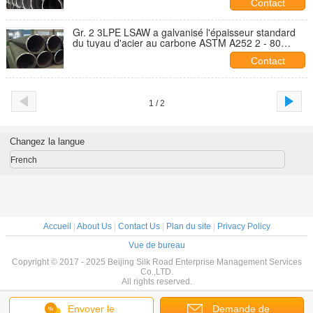
Contact
Gr. 2 3LPE LSAW a galvanisé l'épaisseur standard
du tuyau d'acier au carbone ASTM A252 2 - 80
millimètres
Contact
1 / 2
Changez la langue
French
Accueil
|
About Us
|
Contact Us
|
Plan du site
|
Privacy Policy
Vue de bureau
Copyright © 2017 - 2025 Beijing Silk Road Enterprise Management Services
Co.,LTD.
All rights reserved.
Envoyer le
Demande de