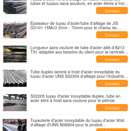
tubes et tuyaux sans soudure, en acier étirés à froid
d'ASTM A213 A210
Contact
Épaisseur de tuyau d'acier/tube d'alliage de JIS
G3101 15Mo3 2mm - 70mm pour le champ de
construction
Contact
Longueur sans couture de tube d'acier allié d'A213
T91 adaptée aux besoins du client pour la centrale
thermique
Contact
Tube duplex laminé à froid d'acier inoxydable du
tuyau d'acier UNS S32304 d'alliage pour l'industrie
alimentaire
Contact
S32205 tuyau d'acier inoxydable duplex, tube en
acier étiré à froid sans couture pour le pétrole
Contact
Tuyauterie d'acier inoxydable du tuyau d'acier 904l
d'alliage d'UNS N08904 pour le produit
chimique/pétrole