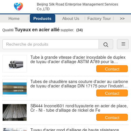
Beijing Silk Road Enterprise Management Services
Co.,LTD
Home
Products
About Us
Factory Tour
>>
Tuyaux en acier allié
Qualité
supplier.
(34)
Tube à grande vitesse d'acier inoxydable de duplex
de tuyau d'acier d'alliage ASTM A789 pour la
médecine
Contact
Tubes de chaudière sans couture d'acier au carbone
de tuyau d'acier d'alliage DIN 17175 pour l'industrie
de chaudière
Contact
SB444 Inconel601 rond/tuyauterie en acier de place,
Cr - Ni - tube d'alliage de nickel de Fe
Contact
Tuyau d'acier rond d'alliage de haute résistance,