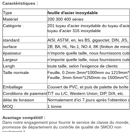
Caractéristiques :
Type
feuille d'acier inoxydable
Matériel
200 300 400 séries
Catégorie :
201 tuyau d'acier inoxydable du tuyau d'acier
tuyau d'acier 316 inoxydable
standard
AISI, ASTM, en, les BS, gigaoctet, DIN, JIS, e
surface
2B, BA, HL, No.1, NO.4, 8K (finition de miroir),
épaisseur
n'importe quelle taille, nous fournissons cuti
Largeur
n'importe quelle taille, nous fournissons cuti
Lengh
toute taille, selon l'exigence de clients
Taille normale
Feuille, 0.2mm-3mm*1000mm ou 1219mm*C
Feuille, 3mm-5mm*1250mm ou 1500mm*C d
Emballage
Couvert de PVC, et puis de palette de boîte e
Conditions de paiement
T/T ou L/C, Western Union, D/P, D/A, etc.
délai de livraison
Normalement d'ici 7 jours après l'obtention de
MOQ :
1 tonne
Avantage compétitif :
Dans notre engagement pour fournir le service de classe du monde,
promesse de département du contrôle de qualité de SMOO non
seulement à