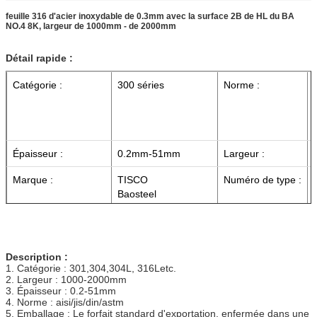
feuille 316 d'acier inoxydable de 0.3mm avec la surface 2B de HL du BA
NO.4 8K, largeur de 1000mm - de 2000mm
Détail rapide :
Catégorie :
300 séries
Norme :
Épaisseur :
0.2mm-51mm
Largeur :
Marque :
TISCO
Numéro de type :
Baosteel
Application :
construction,
Certification :
décoration, industrie,
bâtiment de machine
Description :
1. Catégorie : 301,304,304L, 316Letc.
Terme de paiement :
T/T
Surface :
2. Largeur : 1000-2000mm
3. Épaisseur : 0.2-51mm
4. Norme : aisi/jis/din/astm
5. Emballage : Le forfait standard d'exportation, enfermée dans une