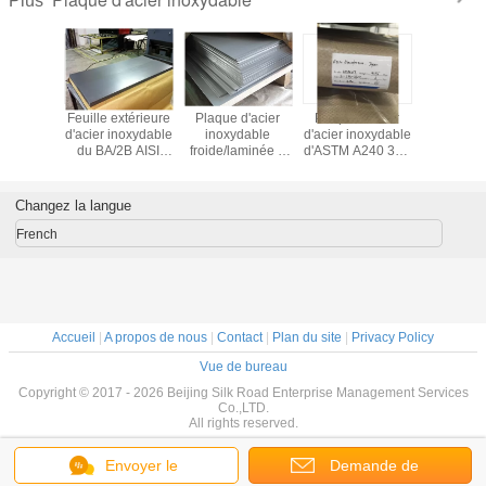
Plus
plaque
Feuille extérieure
Plaque d'acier
Plaque d'acier
Plaque d
noxydable
d'acier inoxydable
inoxydable
d'acier inoxydable
304 inox
qu'une
du BA/2B AISI
froide/laminée à
d'ASTM A240 304
de 6 x de
 de 240
316L, plaque
chaud de 300
4 pieds de
de 60
imètres a
d'acier plate
séries plaque
largeur/8 pieds de
laminée 
né à
laminée à froid
d'acier plate de
longueur pour le
pour 
Changez la langue
aminé à
6mm/de 8mm
navire
couvertu
aud
Boli
French
Accueil
|
A propos de nous
|
Contact
|
Plan du site
|
Privacy Policy
Vue de bureau
Copyright © 2017 - 2026 Beijing Silk Road Enterprise Management Services
Co.,LTD.
All rights reserved.
Envoyer le
Demande de