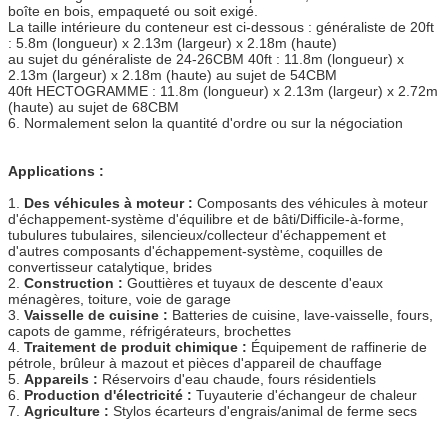
boîte en bois, empaqueté ou soit exigé.
La taille intérieure du conteneur est ci-dessous : généraliste de 20ft
: 5.8m (longueur) x 2.13m (largeur) x 2.18m (haute)
au sujet du généraliste de 24-26CBM 40ft : 11.8m (longueur) x
2.13m (largeur) x 2.18m (haute) au sujet de 54CBM
40ft HECTOGRAMME : 11.8m (longueur) x 2.13m (largeur) x 2.72m
(haute) au sujet de 68CBM
6. Normalement selon la quantité d'ordre ou sur la négociation
Applications :
1.
Des véhicules à moteur :
Composants des véhicules à moteur
d'échappement-système d'équilibre et de bâti/Difficile-à-forme,
tubulures tubulaires, silencieux/collecteur d'échappement et
d'autres composants d'échappement-système, coquilles de
convertisseur catalytique, brides
2.
Construction :
Gouttières et tuyaux de descente d'eaux
ménagères, toiture, voie de garage
3.
Vaisselle de cuisine :
Batteries de cuisine, lave-vaisselle, fours,
capots de gamme, réfrigérateurs, brochettes
4.
Traitement de produit chimique :
Équipement de raffinerie de
pétrole, brûleur à mazout et pièces d'appareil de chauffage
5.
Appareils :
Réservoirs d'eau chaude, fours résidentiels
6.
Production d'électricité :
Tuyauterie d'échangeur de chaleur
7.
Agriculture :
Stylos écarteurs d'engrais/animal de ferme secs