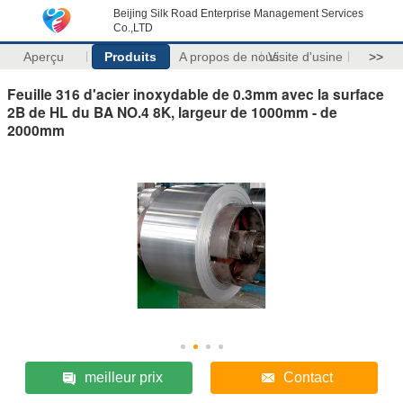
Beijing Silk Road Enterprise Management Services
Co.,LTD
Aperçu
Produits
A propos de nous
Visite d'usine
>>
Feuille 316 d'acier inoxydable de 0.3mm avec la surface
2B de HL du BA NO.4 8K, largeur de 1000mm - de
2000mm
meilleur prix
Contact