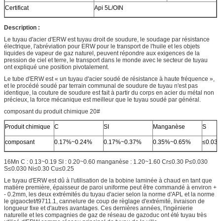
Certificat
Api 5L/OIN
Description :
Le tuyau d'acier d'ERW est tuyau droit de soudure, le soudage par résistance
électrique, l'abréviation pour ERW pour le transport de l'huile et les objets
liquides de vapeur de gaz naturel, peuvent répondre aux exigences de la
pression de ciel et terre, le transport dans le monde avec le secteur de tuyau
ont expliqué une position pivotalement.
Le tube d'ERW est « un tuyau d'acier soudé de résistance à haute fréquence »,
et le procédé soudé par terrain communal de soudure de tuyau n'est pas
identique, la couture de soudure est fait à partir du corps en acier du métal non
précieux, la force mécanique est meilleur que le tuyau soudé par général.
composant du produit chimique 20#
Produit chimique
C
SI
Manganèse
S
composant
0.17%~0.24%
0.17%~0.37%
0.35%~0.65%
≤0.03
16Mn C : 0.13~0.19 SI : 0.20~0.60 manganèse : 1.20~1.60 Cr≤0.30 P≤0.030
S≤0.030 Ni≤0.30 Cu≤0.25
Le tuyau d'ERW est dû à l'utilisation de la bobine laminée à chaud en tant que
matière première, épaisseur de paroi uniforme peut être commandé à environ +
- 0.2mm, les deux extrémités du tuyau d'acier selon la norme d'APL et la norme
le gigaoctet/t9711.1, cannelure de coup de règlage d'extrémité, livraison de
longueur fixe et d'autres avantages. Ces dernières années, l'ingénierie
naturelle et les compagnies de gaz de réseau de gazoduc ont été tuyau très