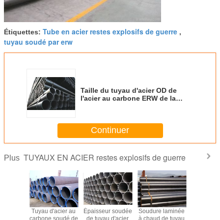
Tube en acier restes explosifs de guerre
Étiquettes:
,
tuyau soudé par erw
Taille du tuyau d'acier OD de
l'acier au carbone ERW de la
soudure api 5L 219 millimètres -
820mm pour la construction
Continuer
TUYAUX EN ACIER restes explosifs de guerre
Plus
acier de
Tuyau d'acier au
Épaisseur soudée
Soudure laminée
Gigaoc
 à haute
carbone soudé de
de tuyau d'acier
à chaud de tuyau
soudé/T97