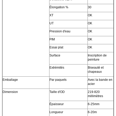
Élongation %
30
XT
OK
UT
OK
Pression d'eau
OK
PIM
OK
Essai plat
OK
Surface
Inscription de
peinture
Extrémités
Biseauté et
chapeaux
Emballage
Par paquets
Avec la bande en
acier
Dimension
Taille d'OD
219-820
millimètres
Épaisseur
6-25mm
Longueur
6-20m