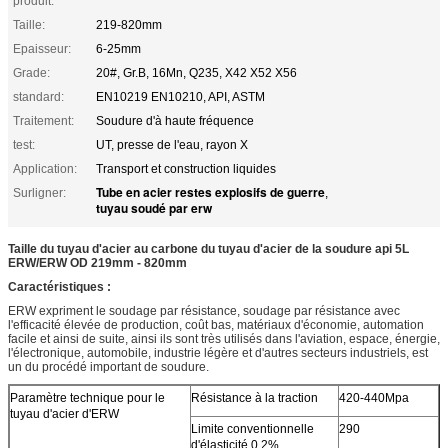
produit:
Taille:
219-820mm
Epaisseur:
6-25mm
Grade:
20#, Gr.B, 16Mn, Q235, X42 X52 X56
standard:
EN10219 EN10210, API, ASTM
Traitement:
Soudure d'à haute fréquence
test:
UT, presse de l'eau, rayon X
Application:
Transport et construction liquides
Tube en acier restes explosifs de guerre
Surligner:
,
tuyau soudé par erw
Taille du tuyau d'acier au carbone du tuyau d'acier de la soudure api 5L
ERW/ERW OD 219mm - 820mm
Caractéristiques :
ERW expriment le soudage par résistance, soudage par résistance avec
l'efficacité élevée de production, coût bas, matériaux d'économie, automation
facile et ainsi de suite, ainsi ils sont très utilisés dans l'aviation, espace, énergie,
l'électronique, automobile, industrie légère et d'autres secteurs industriels, est
un du procédé important de soudure.
Paramètre technique pour le
Résistance à la traction
420-440Mpa
tuyau d'acier d'ERW
Limite conventionnelle
290
d'élasticité 0,2%