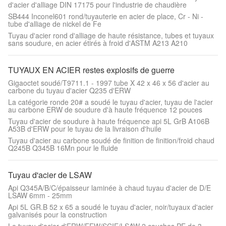
d'acier d'alliage DIN 17175 pour l'industrie de chaudière
SB444 Inconel601 rond/tuyauterie en acier de place, Cr - Ni -
tube d'alliage de nickel de Fe
Tuyau d'acier rond d'alliage de haute résistance, tubes et tuyaux
sans soudure, en acier étirés à froid d'ASTM A213 A210
TUYAUX EN ACIER restes explosifs de guerre
Gigaoctet soudé/T9711.1 - 1997 tube X 42 x 46 x 56 d'acier au
carbone du tuyau d'acier Q235 d'ERW
La catégorie ronde 20# a soudé le tuyau d'acier, tuyau de l'acier
au carbone ERW de soudure d'à haute fréquence 12 pouces
Tuyau d'acier de soudure à haute fréquence api 5L GrB A106B
A53B d'ERW pour le tuyau de la livraison d'huile
Tuyau d'acier au carbone soudé de finition de finition/froid chaud
Q245B Q345B 16Mn pour le fluide
Tuyau d'acier de LSAW
Api Q345A/B/C/épaisseur laminée à chaud tuyau d'acier de D/E
LSAW 6mm - 25mm
Api 5L GR.B 52 x 65 a soudé le tuyau d'acier, noir/tuyaux d'acier
galvanisés pour la construction