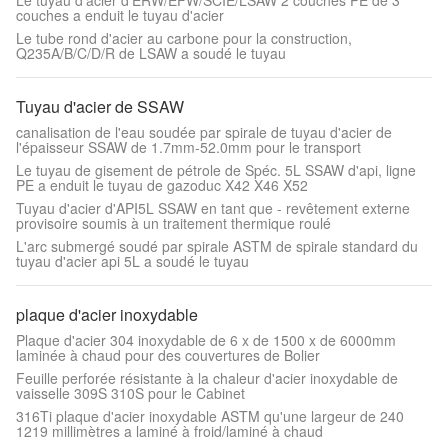
Le tuyau d'acier d'ERW/EFW/SCIE/LSAW 2 couches PE de 3
couches a enduit le tuyau d'acier
Le tube rond d'acier au carbone pour la construction,
Q235A/B/C/D/R de LSAW a soudé le tuyau
Tuyau d'acier de SSAW
canalisation de l'eau soudée par spirale de tuyau d'acier de
l'épaisseur SSAW de 1.7mm-52.0mm pour le transport
Le tuyau de gisement de pétrole de Spéc. 5L SSAW d'api, ligne
PE a enduit le tuyau de gazoduc X42 X46 X52
Tuyau d'acier d'API5L SSAW en tant que - revêtement externe
provisoire soumis à un traitement thermique roulé
L'arc submergé soudé par spirale ASTM de spirale standard du
tuyau d'acier api 5L a soudé le tuyau
plaque d'acier inoxydable
Plaque d'acier 304 inoxydable de 6 x de 1500 x de 6000mm
laminée à chaud pour des couvertures de Bolier
Feuille perforée résistante à la chaleur d'acier inoxydable de
vaisselle 309S 310S pour le Cabinet
316Ti plaque d'acier inoxydable ASTM qu'une largeur de 240
1219 millimètres a laminé à froid/laminé à chaud