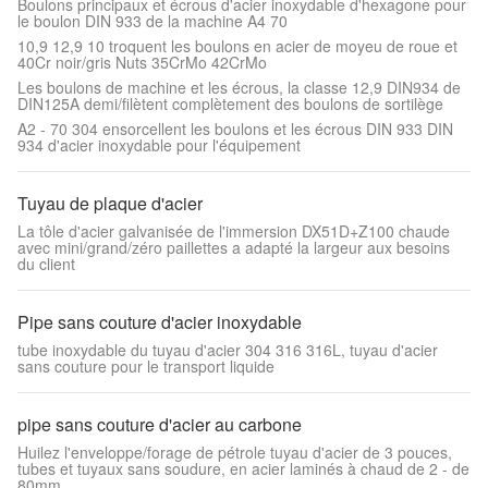
Boulons principaux et écrous d'acier inoxydable d'hexagone pour
le boulon DIN 933 de la machine A4 70
10,9 12,9 10 troquent les boulons en acier de moyeu de roue et
40Cr noir/gris Nuts 35CrMo 42CrMo
Les boulons de machine et les écrous, la classe 12,9 DIN934 de
DIN125A demi/filètent complètement des boulons de sortilège
A2 - 70 304 ensorcellent les boulons et les écrous DIN 933 DIN
934 d'acier inoxydable pour l'équipement
Tuyau de plaque d'acier
La tôle d'acier galvanisée de l'immersion DX51D+Z100 chaude
avec mini/grand/zéro paillettes a adapté la largeur aux besoins
du client
Pipe sans couture d'acier inoxydable
tube inoxydable du tuyau d'acier 304 316 316L, tuyau d'acier
sans couture pour le transport liquide
pipe sans couture d'acier au carbone
Huilez l'enveloppe/forage de pétrole tuyau d'acier de 3 pouces,
tubes et tuyaux sans soudure, en acier laminés à chaud de 2 - de
80mm