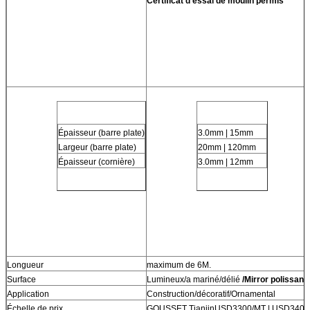
Certificat d'essai de moulin permis
Épaisseur (barre plate)
3.0mm | 15mm
Largeur (barre plate)
20mm | 120mm
Épaisseur (cornière)
3.0mm | 12mm
Longueur
maximum de 6M.
Surface
Lumineux/a mariné/délié 
/Mirror polissant 
Application
Construction/décoratif/Ornamental
Échelle de prix
GOUSSET TianjinUSD3300/MT | USD3400