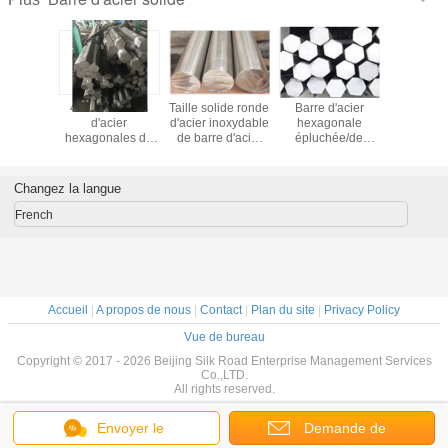
 solide
40 x 40 barres
Taille solide ronde
Barre d'acier
Barre d'
ieure
d'acier
d'acier inoxydable
hexagonale
F321/316l
e/de noir
hexagonales de
de barre d'acier
épluchée/de
solide ino
cier 10 -
Cr/Rod, barre
mètres de la
polissage, barre
extérieur
pour le
d'acier carrée
longueur de 6 - de
de sortilège
de catégo
t d'OIN de
solide pour la
450mm 5 - 5,8
d'acier inoxydable
barre d'
Changez la langue
uction
construction
de 300 séries
French
Accueil
|
A propos de nous
|
Contact
|
Plan du site
|
Privacy Policy
Vue de bureau
Copyright © 2017 - 2026 Beijing Silk Road Enterprise Management Services
Co.,LTD.
All rights reserved.
Envoyer le
Demande de