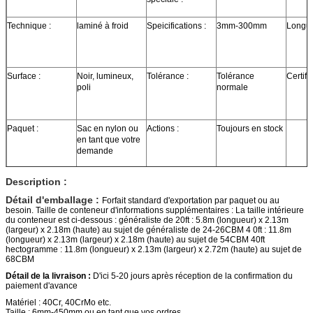
Technique :
laminé à froid
Speicifications :
3mm-300mm
Longue
Surface :
Noir, lumineux,
Tolérance :
Tolérance
Certific
poli
normale
Paquet :
Sac en nylon ou
Actions :
Toujours en stock
en tant que votre
demande
Description :
Détail d'emballage :
Forfait standard d'exportation par paquet ou au
besoin. Taille de conteneur d'informations supplémentaires : La taille intérieure
du conteneur est ci-dessous : généraliste de 20ft : 5.8m (longueur) x 2.13m
(largeur) x 2.18m (haute) au sujet de généraliste de 24-26CBM 4 0ft : 11.8m
(longueur) x 2.13m (largeur) x 2.18m (haute) au sujet de 54CBM 40ft
hectogramme : 11.8m (longueur) x 2.13m (largeur) x 2.72m (haute) au sujet de
68CBM
Détail de la livraison :
D'ici 5-20 jours après réception de la confirmation du
paiement d'avance
Matériel : 40Cr, 40CrMo etc.
Taille : 6mm-450mm ou en tant que vos ordres