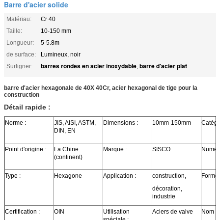
Barre d'acier solide
Matériau:
Cr 40
Taille:
10-150 mm
Longueur:
5-5.8m
de surface:
Lumineux, noir
barres rondes en acier inoxydable
barre d'acier plat
Surligner:
,
barre d'acier hexagonale de 40X 40Cr, acier hexagonal de tige pour la
construction
Détail rapide :
Norme :
JIS, AISI, ASTM,
Dimensions :
10mm-150mm
Catégo
DIN, EN
Point d'origine :
La Chine
Marque :
SISCO
Numéro
(continent)
Type :
Hexagone
Application :
construction,
Forme 
décoration,
industrie
Certification :
OIN
Utilisation
Aciers de valve
Nom de
spéciale :