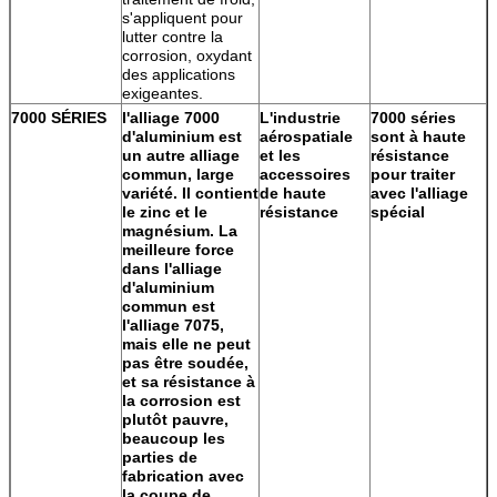
s'appliquent pour
lutter contre la
corrosion, oxydant
des applications
exigeantes.
7000 SÉRIES
l'alliage 7000
L'industrie
7000 séries
d'aluminium est
aérospatiale
sont à haute
un autre alliage
et les
résistance
commun, large
accessoires
pour traiter
variété. Il contient
de haute
avec l'alliage
le zinc et le
résistance
spécial
magnésium. La
meilleure force
dans l'alliage
d'aluminium
commun est
l'alliage 7075,
mais elle ne peut
pas être soudée,
et sa résistance à
la corrosion est
plutôt pauvre,
beaucoup les
parties de
fabrication avec
la coupe de