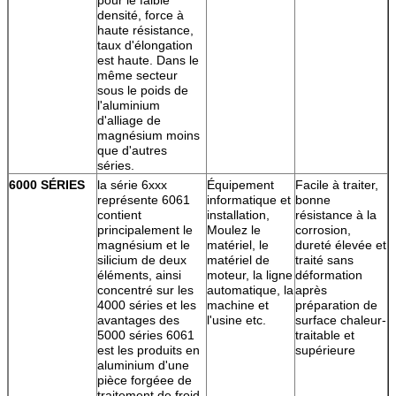
densité, force à
haute résistance,
taux d'élongation
est haute. Dans le
même secteur
sous le poids de
l'aluminium
d'alliage de
magnésium moins
que d'autres
séries.
6000 SÉRIES
la série 6xxx
Équipement
Facile à traiter,
représente 6061
informatique et
bonne
contient
installation,
résistance à la
principalement le
Moulez le
corrosion,
magnésium et le
matériel, le
dureté élevée et
silicium de deux
matériel de
traité sans
éléments, ainsi
moteur, la ligne
déformation
concentré sur les
automatique, la
après
4000 séries et les
machine et
préparation de
avantages des
l'usine etc.
surface chaleur-
5000 séries 6061
traitable et
est les produits en
supérieure
aluminium d'une
pièce forgéee de
traitement de froid,