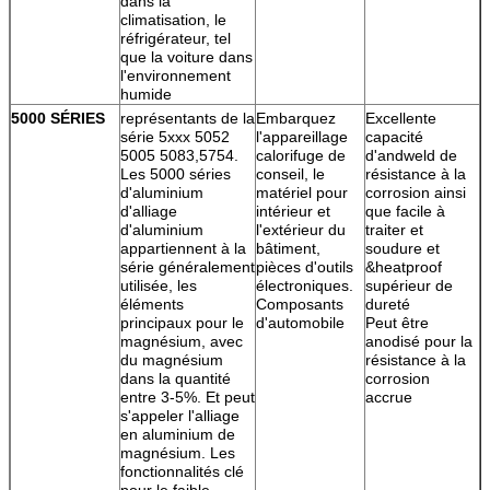
dans la
climatisation, le
réfrigérateur, tel
que la voiture dans
l'environnement
humide
5000 SÉRIES
représentants de la
Embarquez
Excellente
série 5xxx 5052
l'appareillage
capacité
5005 5083,5754.
calorifuge de
d'andweld de
Les 5000 séries
conseil, le
résistance à la
d'aluminium
matériel pour
corrosion ainsi
d'alliage
intérieur et
que facile à
d'aluminium
l'extérieur du
traiter et
appartiennent à la
bâtiment,
soudure et
série généralement
pièces d'outils
&heatproof
utilisée, les
électroniques.
supérieur de
éléments
Composants
dureté
principaux pour le
d'automobile
Peut être
magnésium, avec
anodisé pour la
du magnésium
résistance à la
dans la quantité
corrosion
entre 3-5%. Et peut
accrue
s'appeler l'alliage
en aluminium de
magnésium. Les
fonctionnalités clé
pour le faible