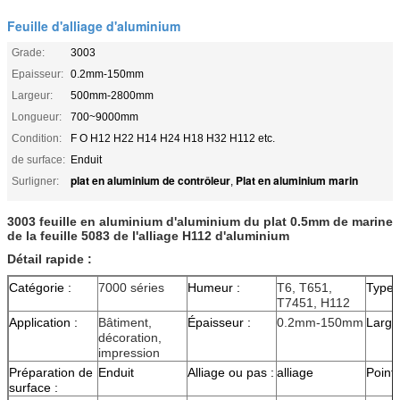
Feuille d'alliage d'aluminium
Grade:
3003
Epaisseur:
0.2mm-150mm
Largeur:
500mm-2800mm
Longueur:
700~9000mm
Condition:
F O H12 H22 H14 H24 H18 H32 H112 etc.
de surface:
Enduit
plat en aluminium de contrôleur
Plat en aluminium marin
Surligner:
,
3003 feuille en aluminium d'aluminium du plat 0.5mm de marine
de la feuille 5083 de l'alliage H112 d'aluminium
Détail rapide :
Catégorie :
7000 séries
Humeur :
T6, T651,
Type 
T7451, H112
Application :
Bâtiment,
Épaisseur :
0.2mm-150mm
Large
décoration,
impression
Préparation de
Enduit
Alliage ou pas :
alliage
Point 
surface :