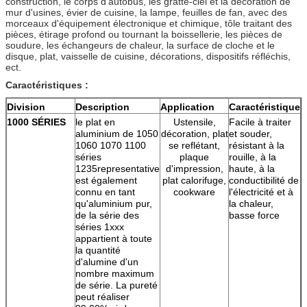
construction, le corps d'autobus, les gratte-ciel et la décoration de
mur d'usines, évier de cuisine, la lampe, feuilles de fan, avec des
morceaux d'équipement électronique et chimique, tôle traitant des
pièces, étirage profond ou tournant la boissellerie, les pièces de
soudure, les échangeurs de chaleur, la surface de cloche et le
disque, plat, vaisselle de cuisine, décorations, dispositifs réfléchis,
ect.
Caractéristiques :
Division
Description
Application
Caractéristique
1000 SÉRIES
le plat en
Ustensile,
Facile à traiter
aluminium de 1050
décoration, plat
et souder,
1060 1070 1100
se reflétant,
résistant à la
séries
plaque
rouille, à la
1235representative
d'impression,
haute, à la
est également
plat calorifuge,
conductibilité de
connu en tant
cookware
l'électricité et à
qu'aluminium pur,
la chaleur,
de la série des
basse force
séries 1xxx
appartient à toute
la quantité
d'alumine d'un
nombre maximum
de série. La pureté
peut réaliser