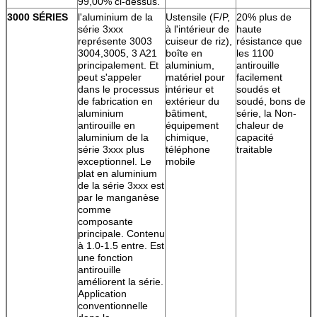
99,00% ci-dessus.
3000 SÉRIES
l'aluminium de la
Ustensile (F/P,
20% plus de
série 3xxx
à l'intérieur de
haute
représente 3003
cuiseur de riz),
résistance que
3004,3005, 3 A21
boîte en
les 1100
principalement. Et
aluminium,
antirouille
peut s'appeler
matériel pour
facilement
dans le processus
intérieur et
soudés et
de fabrication en
extérieur du
soudé, bons de
aluminium
bâtiment,
série, la Non-
antirouille en
équipement
chaleur de
aluminium de la
chimique,
capacité
série 3xxx plus
téléphone
traitable
exceptionnel. Le
mobile
plat en aluminium
de la série 3xxx est
par le manganèse
comme
composante
principale. Contenu
à 1.0-1.5 entre. Est
une fonction
antirouille
améliorent la série.
Application
conventionnelle