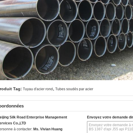
,
roduit Tag:
Tuyau d'acier rond
Tubes soudés par acier
oordonnées
eijing Silk Road Enterprise Management
Envoyez votre demande di
ervices Co.,LTD
ersonne à contacter:
Ms. Vivian Huang