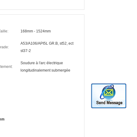
aille:
168mm - 1524mm
A53/A106/API5L GR.B, st52, ect
rade:
st37-2
Soudure à l'arc électrique
itement:
longitudinalement submergée
0mm