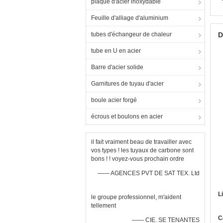
plaque d'acier inoxydable
Feuille d'alliage d'aluminium
tubes d'échangeur de chaleur
D
tube en U en acier
Barre d'acier solide
Garnitures de tuyau d'acier
boule acier forgé
écrous et boulons en acier
il fait vraiment beau de travailler avec
vos types ! les tuyaux de carbone sont
bons ! ! voyez-vous prochain ordre
—— AGENCES PVT DE SAT TEX. Ltd
L
le groupe professionnel, m'aident
tellement
C
—— CIE. SE TENANTES