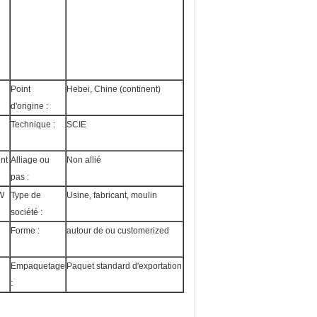
Point
Hebei, Chine (continent)
d'origine :
Technique :
SCIE
nt
Alliage ou
Non allié
pas :
W
Type de
Usine, fabricant, moulin
société :
Forme :
autour de ou customerized
Empaquetage
Paquet standard d'exportation
: