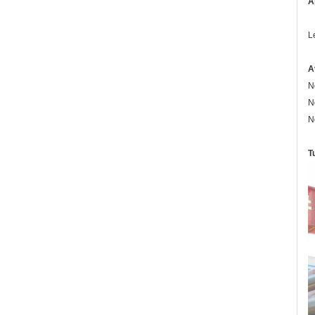
A
L
A
N
N
N
T