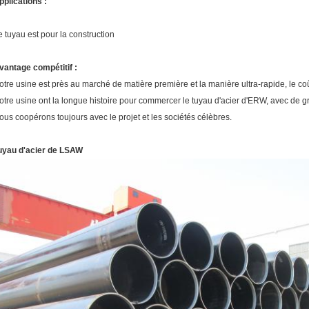
pplications :
e tuyau est pour la construction
vantage compétitif :
otre usine est près au marché de matière première et la manière ultra-rapide, le co
otre usine ont la longue histoire pour commercer le tuyau d'acier d'ERW, avec de g
ous coopérons toujours avec le projet et les sociétés célèbres.
uyau d'acier de LSAW