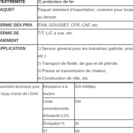
D'EXTRÉMITÉ
2) protecteur de fer
PAQUET
Paquet standard d'exportation, costume pour toute
au besoin.
TERME DES PRIX
EXW, GOUSSET, CFR, CAF, etc.
TERME DE
T/T, L/C à vue, etc.
PAIEMENT
APPLICATION
Service général pour les industries (pétrole, prod
1)
etc.)
Transport de fluide, de gas et de pétrole,
2)
Presse et transmission de chaleur,
3)
Construction de ville, etc.
4)
aramètre technique pour
Résistance à la
420-440Mpa
e tuyau d'acier de LSAW
traction
Limite
290
conventionnelle
d'élasticité 0,2%
Élongation %
30
XT
OK