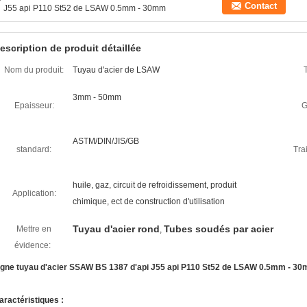
Contact
J55 api P110 St52 de LSAW 0.5mm - 30mm
escription de produit détaillée
Nom du produit:
Tuyau d'acier de LSAW
T
3mm - 50mm
Epaisseur:
G
ASTM/DIN/JIS/GB
standard:
Tra
huile, gaz, circuit de refroidissement, produit
Application:
chimique, ect de construction d'utilisation
Tuyau d'acier rond
Tubes soudés par acier
Mettre en
,
évidence:
igne tuyau d'acier SSAW BS 1387 d'api J55 api P110 St52 de LSAW 0.5mm - 3
aractéristiques :