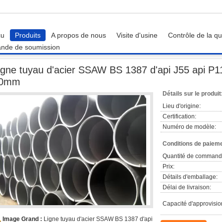
çu
Produits
A propos de nous
Visite d'usine
Contrôle de la qu
nde de soumission
Ligne tuyau d'acier SSAW BS 1387 d'api J55 api P110 St52 de LSAW 0.5mm - 30
igne tuyau d'acier SSAW BS 1387 d'api J55 api 
0mm
Détails sur le produit
Lieu d'origine:
Certification:
Numéro de modèle:
Conditions de paieme
Quantité de command
Prix:
Détails d'emballage:
Délai de livraison:
Capacité d'approvisi
Image Grand :
Ligne tuyau d'acier SSAW BS 1387 d'api