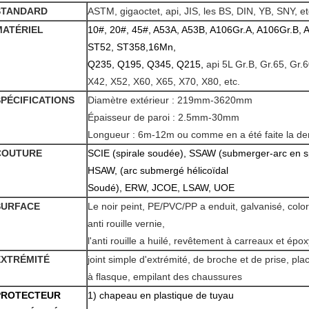
STANDARD
ASTM, gigaoctet, api, JIS, les BS, DIN, YB, SNY, et
MATÉRIEL
10#, 20#, 45#, A53A, A53B, A106Gr.A, A106Gr.B, 
ST52, ST358,16Mn,
Q235, Q195, Q345, Q215,
api 5L Gr.B, Gr.65, Gr.6
X42, X52, X60, X65, X70, X80, etc.
SPÉCIFICATIONS
Diamètre extérieur : 219mm-3620mm
Épaisseur de paroi : 2.5mm-30mm
Longueur : 6m-12m ou comme en a été faite la 
COUTURE
SCIE (spirale soudée), SSAW (submerger-arc en sp
HSAW, (arc submergé hélicoïdal
Soudé), ERW, JCOE, LSAW, UOE
SURFACE
Le noir peint, PE/PVC/PP a enduit, galvanisé, color
anti rouille vernie,
l'anti rouille a huilé,
revêtement
à carreaux et épo
EXTRÉMITÉ
joint simple d'extrémité, de broche et de prise, pl
à flasque, empilant des chaussures
PROTECTEUR
1) chapeau en plastique de tuyau