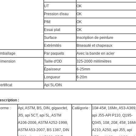
UT
OK
Pression d'eau
OK
PIM
OK
Essai plat
OK
Surface
Inscription de peinture
Extrémités
Biseauté et chapeaux
mballage
Par paquets
Avec la bande en acier
imension
Taille d'OD
325-2000 millimètres
Épaisseur
6-25mm
Longueur
6-20m
ertificat
Api 5L/OIN
escription :
orme :
Api, ASTM, BS, DIN, gigaoctet,
Catégorie :
10#-45#, 16Mn, A53-A369
JIS, api 5CT, api 5L, ASTM
api J55-API P110, Q195-
A106-2006, ASTM A252-1998,
Q345, 10#, 20#, 45#, 16M
ASTM A53-2007, BS 1387, DIN
A210, A250, api J55, api