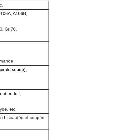
c.
A106A, A106B,
0, Gr.70,
demande
irale soudé),
ent enduit,
xyde
,
etc.
ace biseautée et coupée,