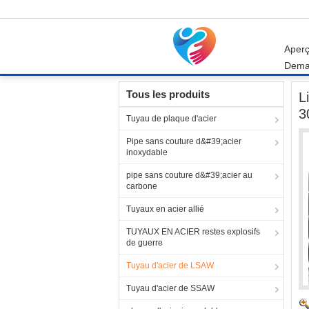
Aper
Dema
Aperçu
Produits
Tuyau d'acier de LSAW
Tous les produits
L
3
Tuyau de plaque d'acier
Pipe sans couture d&#39;acier
inoxydable
pipe sans couture d&#39;acier au
carbone
Tuyaux en acier allié
TUYAUX EN ACIER restes explosifs
de guerre
Tuyau d'acier de LSAW
Tuyau d'acier de SSAW