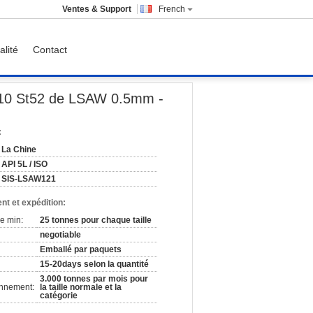
Ventes & Support
French
alité
Contact
mm
P110 St52 de LSAW 0.5mm -
:
La Chine
API 5L / ISO
SIS-LSAW121
nt et expédition:
e min:
25 tonnes pour chaque taille
negotiable
Emballé par paquets
15-20days selon la quantité
3.000 tonnes par mois pour
onnement:
la taille normale et la
catégorie