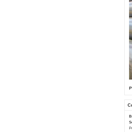
P
C
B
S
P