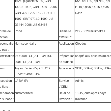
1626, gigaoctet 5130, GB/T
K55, api L80, api N80, api
13793-1992, GB/T 14291-2006,
P110, Q195, Q215, Q235,
GB/T 3091-2001, GB/T 9711.1-
Q345
1997, GB/T 9711.2-1999, JIS
G3444-2006, JIS G3466
orme de
Rond
Diamètre
219 - 3620 millimètres
ection :
extérieur :
econdaire
Non-secondaire
Application
Oléoduc
u pas :
:
ertification
ISO-9001, CE, AIF, TUV, ISO-
Préparation
adapté aux besoins du clie
9001, CE, AIF, TUV
de surface :
om :
Tuyau d'acier d'api 5L X42
Type soudé
SCIE, DSAW, SSAW, HSA
ERW/SSAW/LSAW
:
nspection
LA BV, GV
Service
Admis
e tiers :
d'OEM :
réparation
customerized
Délai de
10-15 jours après payé
e surface :
livraison :
d'avance