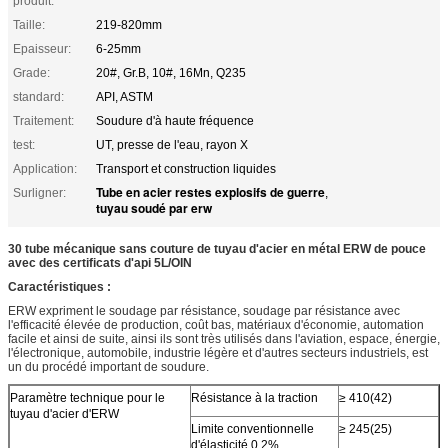
produit:
Taille:
219-820mm
Epaisseur:
6-25mm
Grade:
20#, Gr.B, 10#, 16Mn, Q235
standard:
API, ASTM
Traitement:
Soudure d'à haute fréquence
test:
UT, presse de l'eau, rayon X
Application:
Transport et construction liquides
Tube en acier restes explosifs de guerre
Surligner:
,
tuyau soudé par erw
30 tube mécanique sans couture de tuyau d'acier en métal ERW de pouce
avec des certificats d'api 5L/OIN
Caractéristiques :
ERW expriment le soudage par résistance, soudage par résistance avec
l'efficacité élevée de production, coût bas, matériaux d'économie, automation
facile et ainsi de suite, ainsi ils sont très utilisés dans l'aviation, espace, énergie,
l'électronique, automobile, industrie légère et d'autres secteurs industriels, est
un du procédé important de soudure.
Paramètre technique pour le
Résistance à la traction
≥ 410(42)
tuyau d'acier d'ERW
Limite conventionnelle
≥ 245(25)
d'élasticité 0,2%