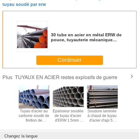
tuyau soudé par erw
30 tube en acier en métal ERW de
pouce, tuyauterie mécanique
sans couture avec des certificats
d'api 5L/OIN
Continuer
TUYAUX EN ACIER restes explosifs de guerre
Plus
acier de
Tuyau d'acier au
Épaisseur soudée
Soudure laminée
Gigaoc
 à haute
carbone soudé de
de tuyau d'acier
à chaud de tuyau
soudé/T97
e api 5L
finition de
d'ERW 1.5mm -
d'acier d'api 5L
1997 tube
6B A53B
finition/froid chaud
40mm pour le
ASTM A53b ERW
46 x 56 d'
pour le
Q245B Q345B
pétrole/essence/eau
pour
carbone d
 de la
16Mn pour le
de transport
industriel/espace
d'acier
Changez la langue
n d'huile
fluide
d'E