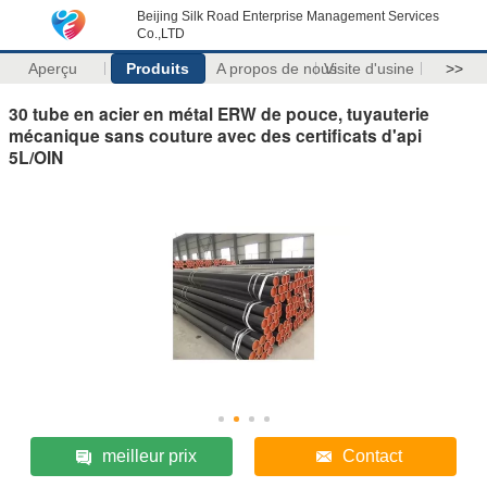
Beijing Silk Road Enterprise Management Services
Co.,LTD
Aperçu
Produits
A propos de nous
Visite d'usine
>>
30 tube en acier en métal ERW de pouce, tuyauterie
mécanique sans couture avec des certificats d'api
5L/OIN
meilleur prix
Contact