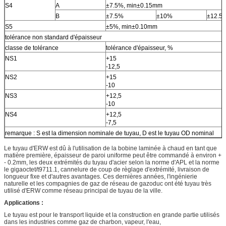
S4
A
±7.5%, min±0.15mm
B
±7.5%
±10%
±12.5
S5
±5%, min±0.10mm
tolérance non standard d'épaisseur
classe de tolérance
tolérance d'épaisseur, %
NS1
+15
-12,5
NS2
+15
-10
NS3
+12,5
-10
NS4
+12,5
-7,5
remarque : S est la dimension nominale de tuyau, D est le tuyau OD nominal
Le tuyau d'ERW est dû à l'utilisation de la bobine laminée à chaud en tant que
matière première, épaisseur de paroi uniforme peut être commandé à environ +
- 0.2mm, les deux extrémités du tuyau d'acier selon la norme d'APL et la norme
le gigaoctet/t9711.1, cannelure de coup de règlage d'extrémité, livraison de
longueur fixe et d'autres avantages. Ces dernières années, l'ingénierie
naturelle et les compagnies de gaz de réseau de gazoduc ont été tuyau très
utilisé d'ERW comme réseau principal de tuyau de la ville.
Applications :
Le tuyau est pour le transport liquide et la construction en grande partie utilisés
dans les industries comme gaz de charbon, vapeur, l'eau,