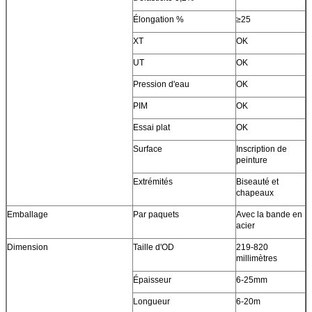
Élongation %
≥25
XT
OK
UT
OK
Pression d'eau
OK
PIM
OK
Essai plat
OK
Surface
Inscription de
peinture
Extrémités
Biseauté et
chapeaux
Emballage
Par paquets
Avec la bande en
acier
Dimension
Taille d'OD
219-820
millimètres
Épaisseur
6-25mm
Longueur
6-20m