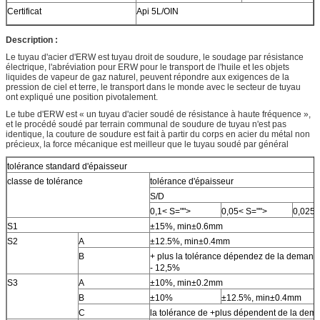
Certificat
Api 5L/OIN
Description :
Le tuyau d'acier d'ERW est tuyau droit de soudure, le soudage par résistance
électrique, l'abréviation pour ERW pour le transport de l'huile et les objets
liquides de vapeur de gaz naturel, peuvent répondre aux exigences de la
pression de ciel et terre, le transport dans le monde avec le secteur de tuyau
ont expliqué une position pivotalement.
Le tube d'ERW est « un tuyau d'acier soudé de résistance à haute fréquence »,
et le procédé soudé par terrain communal de soudure de tuyau n'est pas
identique, la couture de soudure est fait à partir du corps en acier du métal non
précieux, la force mécanique est meilleur que le tuyau soudé par général
tolérance standard d'épaisseur
classe de tolérance
tolérance d'épaisseur
S/D
0,1< S="">
0,05< S="">
0,025<
S1
±15%, min±0.6mm
S2
A
±12.5%, min±0.4mm
B
+ plus la tolérance dépendez de la demand
- 12,5%
S3
A
±10%, min±0.2mm
B
±10%
±12.5%, min±0.4mm
C
la tolérance de +plus dépendent de la dem