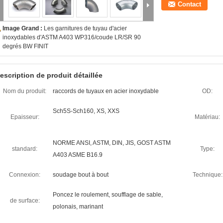
Contact
Image Grand :
Les garnitures de tuyau d'acier
inoxydables d'ASTM A403 WP316/coude LR/SR 90
degrés BW FINIT
escription de produit détaillée
Nom du produit:
raccords de tuyaux en acier inoxydable
OD:
Sch5S-Sch160, XS, XXS
Epaisseur:
Matériau:
NORME ANSI, ASTM, DIN, JIS, GOST ASTM
standard:
Type:
A403 ASME B16.9
Connexion:
soudage bout à bout
Technique:
Poncez le roulement, soufflage de sable,
de surface:
polonais, marinant