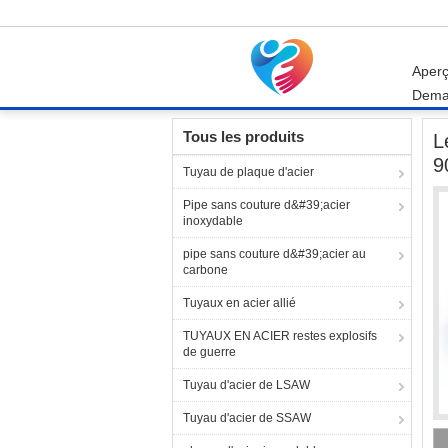
Aper
Dema
Aperçu
Produits
Garnitures de tuyau d'acier
Tous les produits
L
9
Tuyau de plaque d'acier
Pipe sans couture d&#39;acier
inoxydable
pipe sans couture d&#39;acier au
carbone
Tuyaux en acier allié
TUYAUX EN ACIER restes explosifs
de guerre
Tuyau d'acier de LSAW
Tuyau d'acier de SSAW