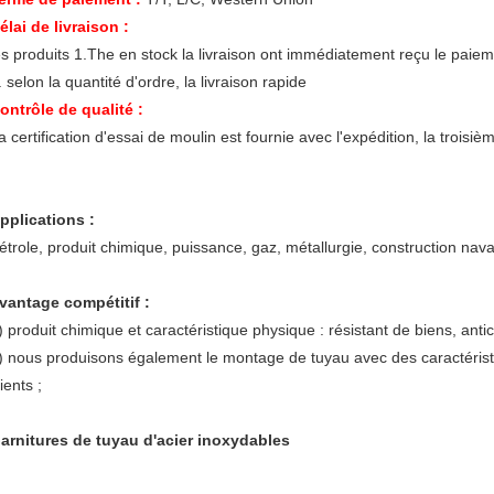
élai de livraison :
es produits 1.The en stock la livraison ont immédiatement reçu le paiem
. selon la quantité d'ordre, la livraison rapide
ontrôle de qualité :
a certification d'essai de moulin est fournie avec l'expédition, la troisi
pplications :
étrole, produit chimique, puissance, gaz, métallurgie, construction naval
vantage compétitif :
) produit chimique et caractéristique physique : résistant de biens, ant
) nous produisons également le montage de tuyau avec des caractérist
lients ;
arnitures de tuyau d'acier inoxydables