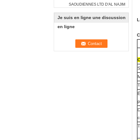
SAOUDIENNES LTD D'AL NAJIM
Je suis en ligne une discussion
L
en ligne
C
C
S
M
T
É
p
D
c
T