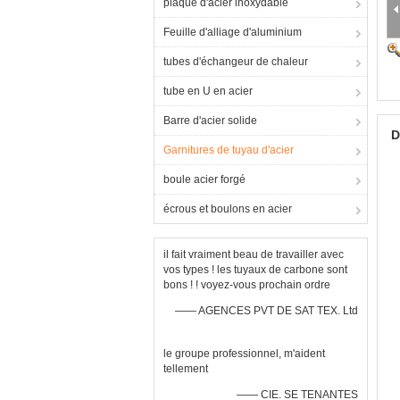
plaque d'acier inoxydable
Feuille d'alliage d'aluminium
tubes d'échangeur de chaleur
tube en U en acier
Barre d'acier solide
D
Garnitures de tuyau d'acier
boule acier forgé
écrous et boulons en acier
il fait vraiment beau de travailler avec
vos types ! les tuyaux de carbone sont
bons ! ! voyez-vous prochain ordre
—— AGENCES PVT DE SAT TEX. Ltd
le groupe professionnel, m'aident
tellement
—— CIE. SE TENANTES