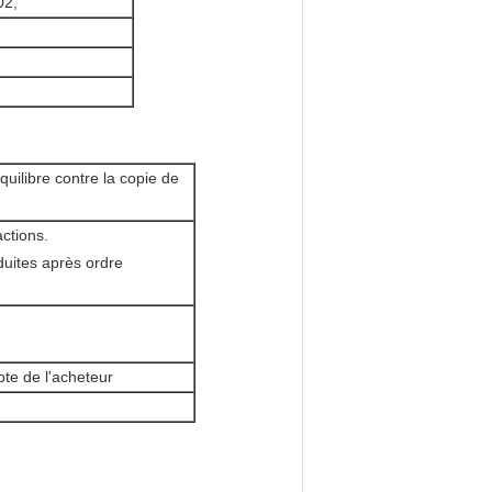
02,
quilibre contre la copie de
actions.
duites après ordre
pte de l'acheteur