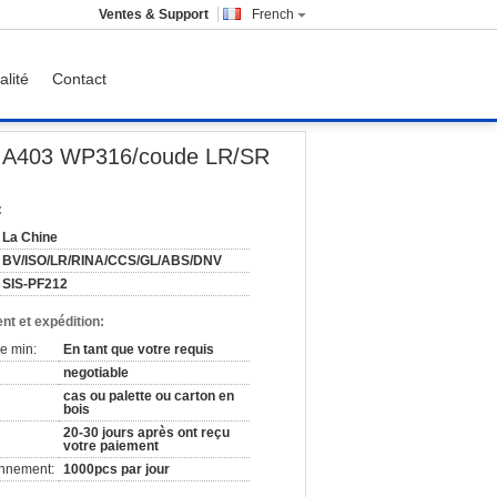
Ventes & Support
French
alité
Contact
 90 degrés BW FINIT
STM A403 WP316/coude LR/SR
:
La Chine
BV/ISO/LR/RINA/CCS/GL/ABS/DNV
SIS-PF212
nt et expédition:
e min:
En tant que votre requis
negotiable
cas ou palette ou carton en
bois
20-30 jours après ont reçu
votre paiement
onnement:
1000pcs par jour