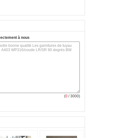
rectement à nous
(
0
/ 3000)