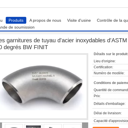
çu
Produits
A propos de nous
Visite d'usine
Contrôle de la qu
nde de soumission
Les garnitures de tuyau d'acier inoxydables d'ASTM A403 WP316/coude LR/SR
es garnitures de tuyau d'acier inoxydables d'A
0 degrés BW FINIT
Détails sur le produit
Lieu d'origine:
Certification:
Numéro de modèle:
Conditions de paieme
Quantité de command
Prix:
Détails d'emballage:
Délai de livraison:
Capacité d'approvisi