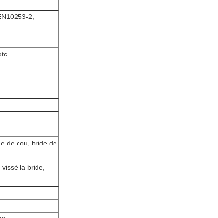
EN10253-2,
tc.
de de cou, bride de
 vissé la bride,