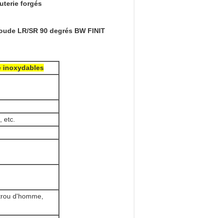
uterie forgés
coude LR/SR 90 degrés BW FINIT
e inoxydables
 etc.
 trou d'homme,