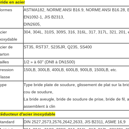
ride en acier
Normes
ASTMA182, NORME ANSI B16.9, NORME ANSI B16.28, 
EN1092-1, JIS B2313,
DIN2605,
cier
304, 304L, 310S, 309S, 316, 316L, 317, 317L, 321, 201, e
noxydable
cier de
ST35, RST37, S235JR, Q235, SS400
arton
ailles
1/2 » à 60" (DN8 à DN1500)
ression
150LB, 300LB, 400LB, 600LB, 900LB, 1500LB, etc.
lasse
ype
Type bride plate de soudure, glissement de plat sur la bri
cou de soudure,
La bride aveugle, bride de soudure de prise, bride de fil, a
assemblent à clin
éducteur d'acier inoxydable
tandard
DIN 2527,2573,2576,2642,2633, JIS B2311, ASME 16,9