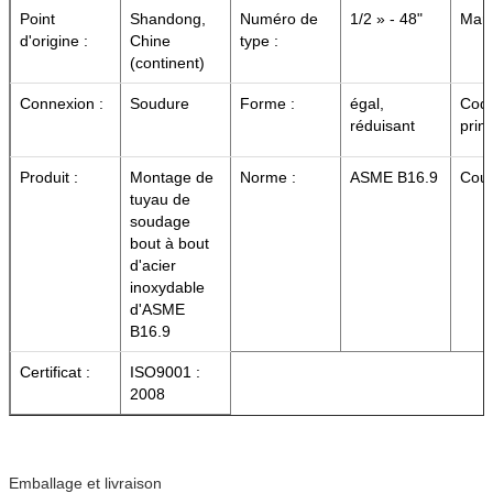
Point
Shandong,
Numéro de
1/2 » - 48"
Marq
d'origine :
Chine
type :
(continent)
Connexion :
Soudure
Forme :
égal,
Cod
réduisant
princ
Produit :
Montage de
Norme :
ASME B16.9
Coul
tuyau de
soudage
bout à bout
d'acier
inoxydable
d'ASME
B16.9
Certificat :
ISO9001 :
2008
Emballage et livraison