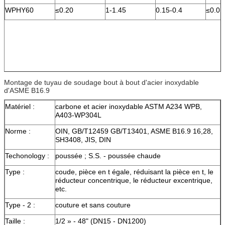
WPHY60
≤0.20
1-1.45
0.15-0.4
≤0.01
Montage de tuyau de soudage bout à bout d'acier inoxydable
d'ASME B16.9
Matériel :
carbone et acier inoxydable ASTM A234 WPB,
A403-WP304L
Norme :
OIN, GB/T12459 GB/T13401, ASME B16.9 16,28,
SH3408, JIS, DIN
Techonology :
poussée ; S.S. - poussée chaude
Type :
coude, pièce en t égale, réduisant la pièce en t, le
réducteur concentrique, le réducteur excentrique,
etc.
Type - 2 :
couture et sans couture
Taille :
1/2 » - 48" (DN15 - DN1200)