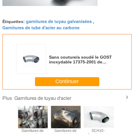
garnitures de tuyau galvanisées
Étiquettes:
,
Garnitures de tube d'acier au carbone
Sans couture/a soudé le GOST
inoxydable 17375-2001 de
courbure de garnitures de tuyau
d'acier du programme 40
Continuer
Garnitures de tuyau d'acier
Plus
 à froid
Garnitures de
Garnitures de
SCH10 -
316 br