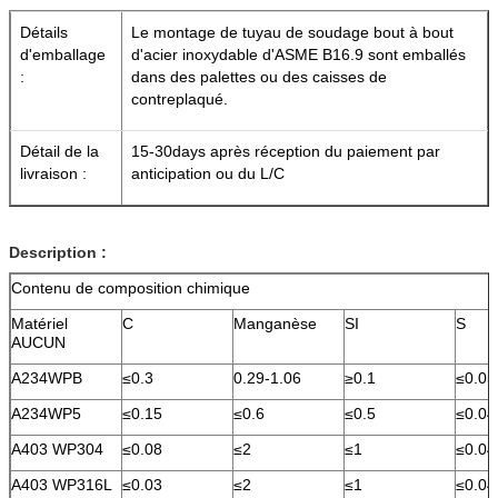
Détails
Le montage de tuyau de soudage bout à bout
d'emballage
d'acier inoxydable d'ASME B16.9 sont emballés
:
dans des palettes ou des caisses de
contreplaqué.
Détail de la
15-30days après réception du paiement par
livraison :
anticipation ou du L/C
Description :
Contenu de composition chimique
Matériel
C
Manganèse
SI
S
AUCUN
A234WPB
≤0.3
0.29-1.06
≥0.1
≤0.05
A234WP5
≤0.15
≤0.6
≤0.5
≤0.04
A403 WP304
≤0.08
≤2
≤1
≤0.04
A403 WP316L
≤0.03
≤2
≤1
≤0.04