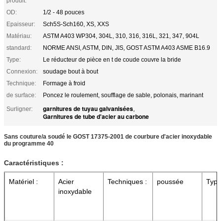
produit:
OD:
1/2 - 48 pouces
Epaisseur:
Sch5S-Sch160, XS, XXS
Matériau:
ASTM A403 WP304, 304L, 310, 316, 316L, 321, 347, 904L
standard:
NORME ANSI, ASTM, DIN, JIS, GOST ASTM A403 ASME B16.9
Type:
Le réducteur de pièce en t de coude couvre la bride
Connexion:
soudage bout à bout
Technique:
Formage à froid
de surface:
Poncez le roulement, soufflage de sable, polonais, marinant
garnitures de tuyau galvanisées
Surligner:
,
Garnitures de tube d'acier au carbone
Sans couture/a soudé le GOST 17375-2001 de courbure d'acier inoxydable
du programme 40
Caractéristiques :
Matériel :
Acier
Techniques :
poussée
Type
inoxydable