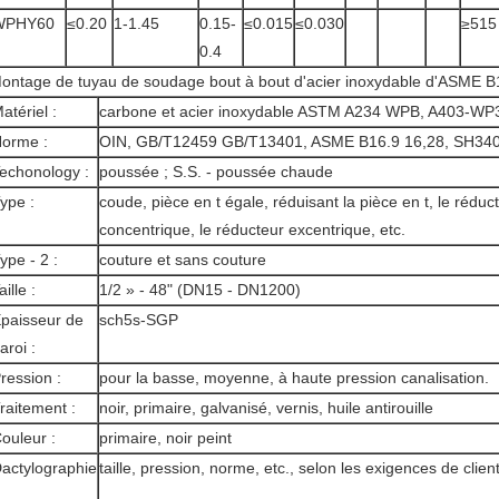
WPHY60
≤0.20
1-1.45
0.15-
≤0.015
≤0.030
≥515
0.4
ontage de tuyau de soudage bout à bout d'acier inoxydable d'ASME B
atériel :
carbone et acier inoxydable ASTM A234 WPB, A403-WP
orme :
OIN, GB/T12459 GB/T13401, ASME B16.9 16,28, SH3408
echonology :
poussée ; S.S. - poussée chaude
ype :
coude, pièce en t égale, réduisant la pièce en t, le réduc
concentrique, le réducteur excentrique, etc.
ype - 2 :
couture et sans couture
aille :
1/2 » - 48" (DN15 - DN1200)
paisseur de
sch5s-SGP
aroi :
ression :
pour la basse, moyenne, à haute pression canalisation.
raitement :
noir, primaire, galvanisé, vernis, huile antirouille
ouleur :
primaire, noir peint
actylographie
taille, pression, norme, etc., selon les exigences de client