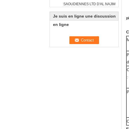
SAOUDIENNES LTD D'AL NAJIM
Je suis en ligne une discussion
p
en ligne
C
M
P
d
C
:
P
C