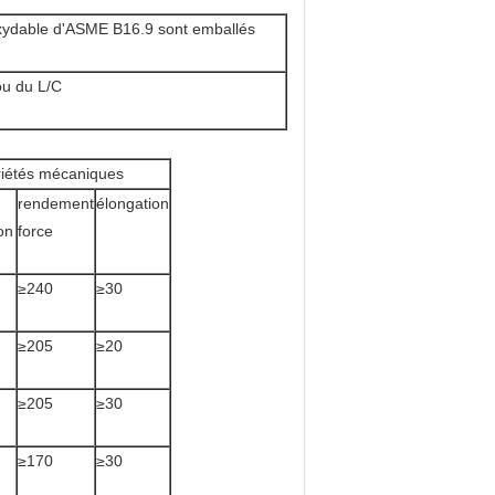
oxydable d'ASME B16.9 sont emballés
ou du L/C
riétés mécaniques
rendement
élongation
on
force
≥240
≥30
≥205
≥20
≥205
≥30
≥170
≥30