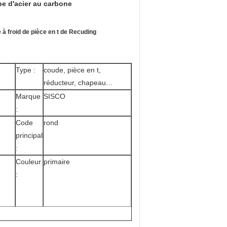
be d'acier au carbone
 à froid de pièce en t de Recuding
Type :
coude, pièce en t,
réducteur, chapeau…
Marque
SISCO
:
Code
rond
principal
:
Couleur
primaire
: