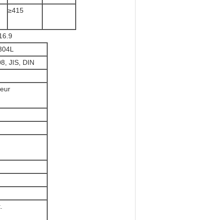
≥415
16.9
304L
, JIS, DIN
teur
.