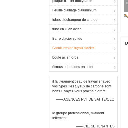
plaque d'acier inoxydable
Feuille d'alliage d'aluminium
tubes d'échangeur de chaleur
tube en U en acier
Barre d'acier solide
D
Garnitures de tuyau d'acier
boule acier forgé
écrous et boulons en acier
il fait vraiment beau de travailler avec
vos types ! les tuyaux de carbone sont
bons ! ! voyez-vous prochain ordre
—— AGENCES PVT DE SAT TEX. Ltd
le groupe professionnel, m'aident
tellement
—— CIE. SE TENANTES