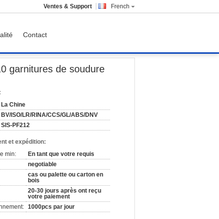
Ventes & Support
French
alité
Contact
r la construction navale/construction
10 garnitures de soudure
:
La Chine
BV/ISO/LR/RINA/CCS/GL/ABS/DNV
SIS-PF212
nt et expédition:
e min:
En tant que votre requis
negotiable
cas ou palette ou carton en
bois
20-30 jours après ont reçu
votre paiement
onnement:
1000pcs par jour