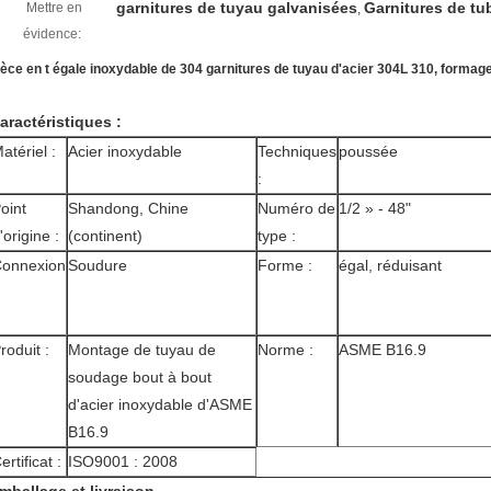
garnitures de tuyau galvanisées
Garnitures de tu
Mettre en
,
évidence:
ièce en t égale inoxydable de 304 garnitures de tuyau d'acier 304L 310, formage
aractéristiques :
atériel :
Acier inoxydable
Techniques
poussée
:
oint
Shandong, Chine
Numéro de
1/2 » - 48"
'origine :
(continent)
type :
onnexion
Soudure
Forme :
égal, réduisant
roduit :
Montage de tuyau de
Norme :
ASME B16.9
soudage bout à bout
d'acier inoxydable d'ASME
B16.9
ertificat :
ISO9001 : 2008