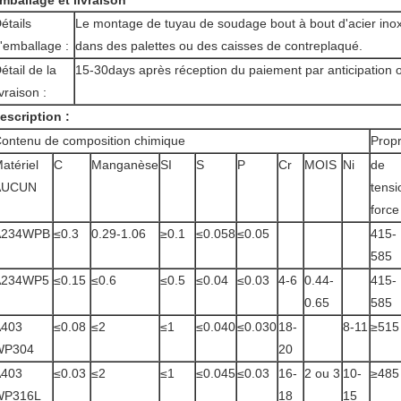
mballage et livraison
étails
Le montage de tuyau de soudage bout à bout d'acier in
'emballage :
dans des palettes ou des caisses de contreplaqué.
étail de la
15-30days après réception du paiement par anticipation 
ivraison :
escription :
ontenu de composition chimique
Prop
atériel
C
Manganèse
SI
S
P
Cr
MOIS
Ni
de
AUCUN
tensi
force
A234WPB
≤0.3
0.29-1.06
≥0.1
≤0.058
≤0.05
415-
585
A234WP5
≤0.15
≤0.6
≤0.5
≤0.04
≤0.03
4-6
0.44-
415-
0.65
585
A403
≤0.08
≤2
≤1
≤0.040
≤0.030
18-
8-11
≥515
WP304
20
A403
≤0.03
≤2
≤1
≤0.045
≤0.03
16-
2 ou 3
10-
≥485
WP316L
18
15