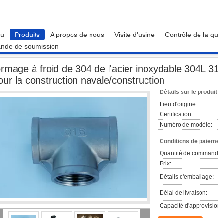
çu
Produits
A propos de nous
Visite d'usine
Contrôle de la qu
nde de soumission
formage à froid de 304 de l'acier inoxydable 304L 310 garnitures de soudure pou
ormage à froid de 304 de l'acier inoxydable 304L 3
our la construction navale/construction
Détails sur le produit
Lieu d'origine:
Certification:
Numéro de modèle:
Conditions de paieme
Quantité de command
Prix:
Détails d'emballage:
Délai de livraison:
Capacité d'approvisi