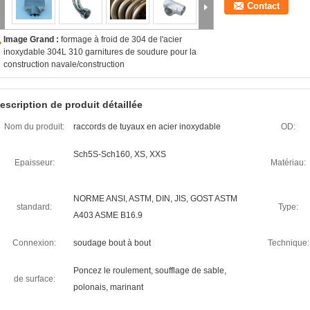
Contact
Image Grand :
formage à froid de 304 de l'acier
inoxydable 304L 310 garnitures de soudure pour la
construction navale/construction
escription de produit détaillée
Nom du produit:
raccords de tuyaux en acier inoxydable
OD:
Sch5S-Sch160, XS, XXS
Epaisseur:
Matériau:
NORME ANSI, ASTM, DIN, JIS, GOST ASTM
standard:
Type:
A403 ASME B16.9
Connexion:
soudage bout à bout
Technique:
Poncez le roulement, soufflage de sable,
de surface:
polonais, marinant