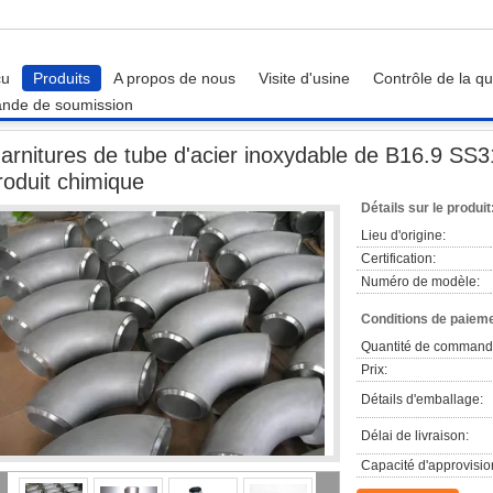
çu
Produits
A propos de nous
Visite d'usine
Contrôle de la qu
nde de soumission
Garnitures de tube d'acier inoxydable de B16.9 SS316L SS310 904L pour le pro
arnitures de tube d'acier inoxydable de B16.9 SS
roduit chimique
Détails sur le produit
Lieu d'origine:
Certification:
Numéro de modèle:
Conditions de paieme
Quantité de command
Prix:
Détails d'emballage:
Délai de livraison:
Capacité d'approvisi