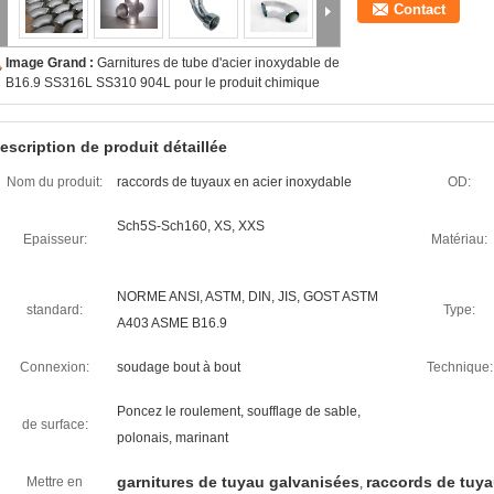
Contact
Image Grand :
Garnitures de tube d'acier inoxydable de
B16.9 SS316L SS310 904L pour le produit chimique
escription de produit détaillée
Nom du produit:
raccords de tuyaux en acier inoxydable
OD:
Sch5S-Sch160, XS, XXS
Epaisseur:
Matériau:
NORME ANSI, ASTM, DIN, JIS, GOST ASTM
standard:
Type:
A403 ASME B16.9
Connexion:
soudage bout à bout
Technique:
Poncez le roulement, soufflage de sable,
de surface:
polonais, marinant
garnitures de tuyau galvanisées
raccords de tuya
Mettre en
,