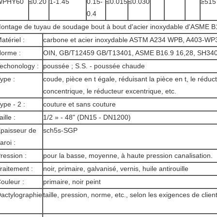
WPHY60
≤0.20
1-1.45
0.15-
≤0.015
≤0.030
≥515
0.4
ontage de tuyau de soudage bout à bout d'acier inoxydable d'ASME B
atériel :
carbone et acier inoxydable ASTM A234 WPB, A403-WP
orme :
OIN, GB/T12459 GB/T13401, ASME B16.9 16,28, SH3408
echonology :
poussée ; S.S. - poussée chaude
ype :
coude, pièce en t égale, réduisant la pièce en t, le réduc
concentrique, le réducteur excentrique, etc.
ype - 2 :
couture et sans couture
aille :
1/2 » - 48" (DN15 - DN1200)
paisseur de
sch5s-SGP
aroi :
ression :
pour la basse, moyenne, à haute pression canalisation.
raitement :
noir, primaire, galvanisé, vernis, huile antirouille
ouleur :
primaire, noir peint
actylographie
taille, pression, norme, etc., selon les exigences de client