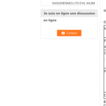
SAOUDIENNES LTD D'AL NAJIM
G
Je suis en ligne une discussion
en ligne
C
M
P
d
C
:
P
C
E