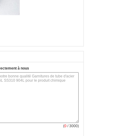
rectement à nous
(
0
/ 3000)