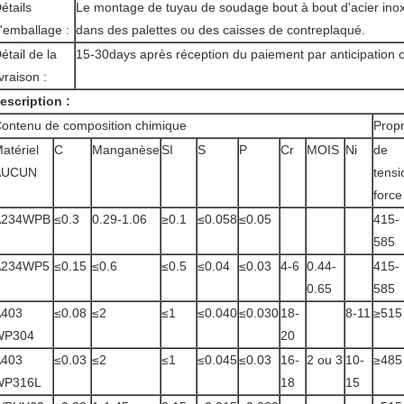
étails
Le montage de tuyau de soudage bout à bout d'acier in
'emballage :
dans des palettes ou des caisses de contreplaqué.
étail de la
15-30days après réception du paiement par anticipation 
ivraison :
escription :
ontenu de composition chimique
Prop
atériel
C
Manganèse
SI
S
P
Cr
MOIS
Ni
de
AUCUN
tensi
force
A234WPB
≤0.3
0.29-1.06
≥0.1
≤0.058
≤0.05
415-
585
A234WP5
≤0.15
≤0.6
≤0.5
≤0.04
≤0.03
4-6
0.44-
415-
0.65
585
A403
≤0.08
≤2
≤1
≤0.040
≤0.030
18-
8-11
≥515
WP304
20
A403
≤0.03
≤2
≤1
≤0.045
≤0.03
16-
2 ou 3
10-
≥485
WP316L
18
15