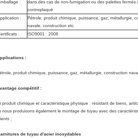
mballage :
dans des cas de non-fumigation ou des palettes fermés 
contreplaqué
pplication :
Pétrole, produit chimique, puissance, gaz, métallurgie, c
navale, construction etc.
ertificats :
ISO9001 : 2008
pplications :
étrole, produit chimique, puissance, gaz, métallurgie, construction naval
vantage compétitif :
) produit chimique et caractéristique physique : résistant de biens, ant
) nous produisons également le montage de tuyau avec des caractérist
lients ;
arnitures de tuyau d'acier inoxydables