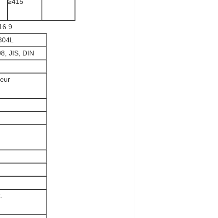
≥415
16.9
304L
, JIS, DIN
teur
.