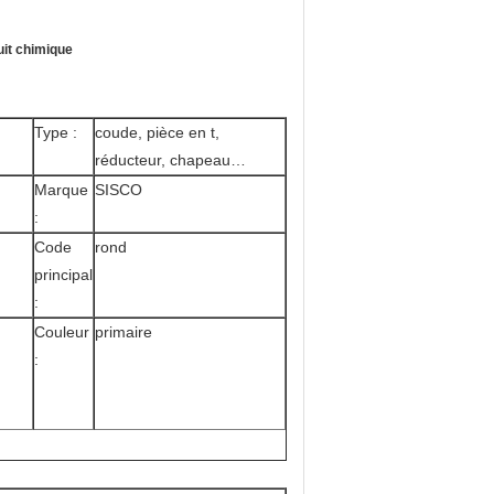
uit chimique
Type :
coude, pièce en t,
réducteur, chapeau…
Marque
SISCO
:
Code
rond
principal
:
Couleur
primaire
: