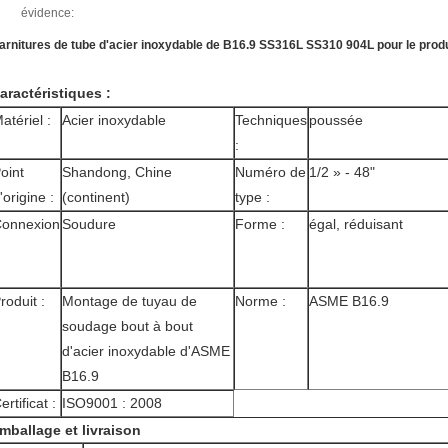
évidence:
arnitures de tube d'acier inoxydable de B16.9 SS316L SS310 904L pour le prod
aractéristiques :
atériel :
Acier inoxydable
Techniques
poussée
:
oint
Shandong, Chine
Numéro de
1/2 » - 48"
'origine :
(continent)
type :
onnexion
Soudure
Forme :
égal, réduisant
roduit :
Montage de tuyau de
Norme :
ASME B16.9
soudage bout à bout
d'acier inoxydable d'ASME
B16.9
ertificat :
ISO9001 : 2008
mballage et livraison