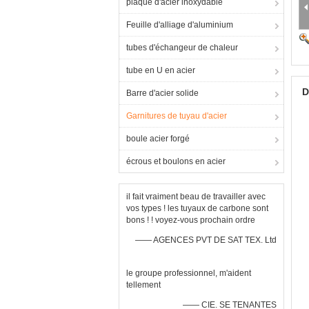
plaque d'acier inoxydable
Feuille d'alliage d'aluminium
tubes d'échangeur de chaleur
tube en U en acier
D
Barre d'acier solide
Garnitures de tuyau d'acier
boule acier forgé
écrous et boulons en acier
il fait vraiment beau de travailler avec
vos types ! les tuyaux de carbone sont
bons ! ! voyez-vous prochain ordre
—— AGENCES PVT DE SAT TEX. Ltd
le groupe professionnel, m'aident
tellement
—— CIE. SE TENANTES