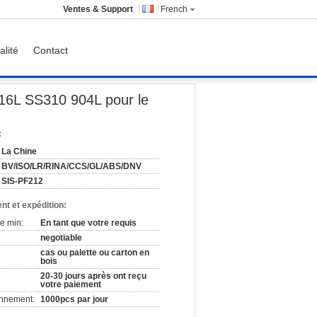
Ventes & Support
French
alité
Contact
duit chimique
316L SS310 904L pour le
:
La Chine
BV/ISO/LR/RINA/CCS/GL/ABS/DNV
SIS-PF212
nt et expédition:
e min:
En tant que votre requis
negotiable
cas ou palette ou carton en
bois
20-30 jours après ont reçu
votre paiement
onnement:
1000pcs par jour