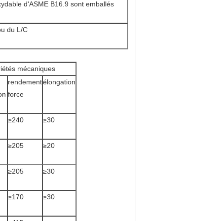
oxydable d'ASME B16.9 sont emballés
ou du L/C
riétés mécaniques
rendement
élongation
on
force
≥240
≥30
≥205
≥20
≥205
≥30
≥170
≥30