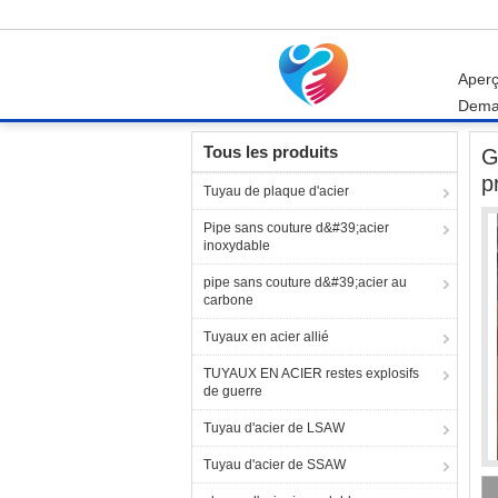
Aper
Dema
Aperçu
Produits
Garnitures de tuyau d'acier
Tous les produits
G
p
Tuyau de plaque d'acier
Pipe sans couture d&#39;acier
inoxydable
pipe sans couture d&#39;acier au
carbone
Tuyaux en acier allié
TUYAUX EN ACIER restes explosifs
de guerre
Tuyau d'acier de LSAW
Tuyau d'acier de SSAW