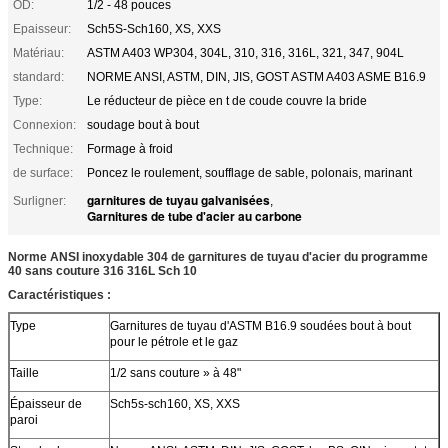
OD:
1/2 - 48 pouces
Epaisseur:
Sch5S-Sch160, XS, XXS
Matériau:
ASTM A403 WP304, 304L, 310, 316, 316L, 321, 347, 904L
standard:
NORME ANSI, ASTM, DIN, JIS, GOST ASTM A403 ASME B16.9
Type:
Le réducteur de pièce en t de coude couvre la bride
Connexion:
soudage bout à bout
Technique:
Formage à froid
de surface:
Poncez le roulement, soufflage de sable, polonais, marinant
garnitures de tuyau galvanisées
Surligner:
,
Garnitures de tube d'acier au carbone
Norme ANSI inoxydable 304 de garnitures de tuyau d'acier du programme
40 sans couture 316 316L Sch 10
Caractéristiques :
Type
Garnitures de tuyau d'ASTM B16.9 soudées bout à bout
pour le pétrole et le gaz
Taille
1/2 sans couture » à 48"
Épaisseur de
Sch5s-sch160, XS, XXS
paroi