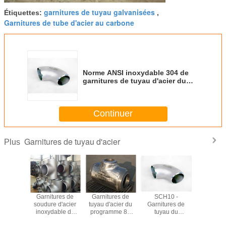
garnitures de tuyau galvanisées
Étiquettes:
,
Garnitures de tube d'acier au carbone
Norme ANSI inoxydable 304 de
garnitures de tuyau d'acier du
programme 40 sans couture 316
316L Sch 10
Continuer
Garnitures de tuyau d'acier
Plus
 à froid
Garnitures de
Garnitures de
SCH10 -
316 br
ble sans
soudure d'acier
tuyau d'acier du
Garnitures de
inoxydable
 poli de
inoxydable de
programme 80
tuyau du
du commu
itures de
SS316L SS310,
d'ASTM P5 P9
programme 160,
WN BL