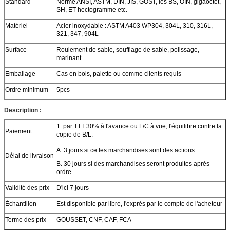
Standard
Norme ANSI, ASTM, DIN, JIS, GOST, les BS, OIN, gigaoctet,
SH, ET hectogramme etc.
Matériel
Acier inoxydable : ASTM A403 WP304, 304L, 310, 316L,
321, 347, 904L
Surface
Roulement de sable, soufflage de sable, polissage,
marinant
Emballage
Cas en bois, palette ou comme clients requis
Ordre minimum
5pcs
Description :
1. par TTT 30% à l'avance ou L/C à vue, l'équilibre contre la
Paiement
copie de B/L.
A. 3 jours si ce les marchandises sont des actions.
Délai de livraison
B. 30 jours si des marchandises seront produites après
ordre
Validité des prix
D'ici 7 jours
Échantillon
Est disponible par libre, l'exprès par le compte de l'acheteur
Terme des prix
GOUSSET, CNF, CAF, FCA