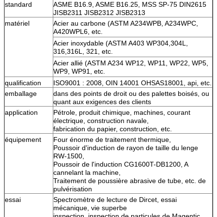
standard
ASME B16.9, ASME B16.25, MSS SP-75
DIN2615
JISB2311 JISB2312 JISB2313
matériel
Acier au carbone (ASTM A234WPB, A234WPC,
A420WPL6, etc.
Acier inoxydable (ASTM A403 WP304,304L,
316,316L, 321, etc.
Acier allié (ASTM A234 WP12, WP11, WP22, WP5,
WP9, WP91, etc.
qualification
ISO9001 : 2008, OIN 14001 OHSAS18001, api, etc.
emballage
dans des points de droit ou des palettes boisés, ou
quant aux exigences des clients
application
Pétrole, produit chimique, machines, courant
électrique, construction navale,
fabrication du papier, construction, etc.
équipement
Four énorme de traitement thermique,
Poussoir d'induction de rayon de taille du lenge
RW-1500,
Poussoir de l'induction CG1600T-DB1200, A
cannelant la machine,
Traitement de poussière abrasive de tube, etc. de
pulvérisation
essai
Spectromètre de lecture de Dircet, essai
mécanique, vie superbe
inspection, inspection de particules de Magentic,