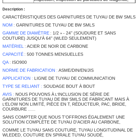
etc.
Description :
CARACTÉRISTIQUES DES GARNITURES DE TUYAU DE BW SMLS
NOM
: GARNITURES DE TUYAU DE BW SMLS
GAMME DE DIAMÈTRE
: 1/2
- 24" (SOUDURE ET SANS
»
COUTURE) JUSQU'À 64" (WLED SEULEMENT)
MATÉRIEL
: ACIER DE NOIR DE CARBONE
CAPACITÉ
: 500 TONNES MENSUELLES
QA
: ISO900
NORME DE FABRICATION :
ASME/DIN/EN/JIS
APPLICATION :
LIGNE DE TUYAU DE COMMUNICATION
TYPE SE RELIANT :
SOUDAGE BOUT À BOUT
AVIS :
NOUS POUVONS À
INCLUSION DE SÉRIE DE
L'
GARNITURES DE TUYAU DE BW SMLS DE FABRICANT MAIS À
ELOW NON LIMITÉ, PIÈCE EN T, RÉDUCTEUR, PAC, BRIDE,
L'
COURBURE ......
SANS COMPTER QUE NOUS T'OFFRONS ÉGALEMENT UNE
SOLUTION COMPLÈTE DE TUYAU D'ACIER AU CARBONE,
COMME LE TUYAU SANS COUTURE, TUYAU LONGITUDINAL DE
WLEDED, COUTURE EN SPIRALE TUYAU SOUDÉ,