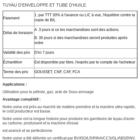
TUYAU D'ENVELOPPE ET TUBE D'HUILE.
1. par TTT 30% à l'avance ou L/C à vue, l'équilibre contre la
Paiement
copie de B/L.
A. 3 jours si ce les marchandises sont des actions.
Délai de livraison
B. 30 jours si des marchandises seront produites après
ordre
Validité des prix
D'ici 7 jours
Échantillon
Est disponible par libre, l'exprès par le compte de l'acheteur
Terme des prix
GOUSSET, CNF, CAF, FCA
Applications :
Utilisation pour le pétrole, gaz, acte de Sous-arrosage
Avantage compétitif :
Notre usine est près au marché de matière première et la manière ultra-rapide,
le coût producteur est basse.
Notre usine ont la longue histoire pour produire les garnitures de tuyau d'acier
au carbone, produisant et la machine d'essai
est avancé et se perfectionne.
Notre usine a été délivrée un certificat par BV/ISO/LR/RINA/CCS/GL/ABS/DNV,