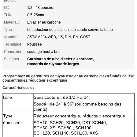
produit:
OD:
1/2 - 48 pouces
THK:
0.5-25mm
Matériau:
En acier au carbone
Type:
Le réducteur de pièce en t de coude couvre la bride
standard:
ASTM A234 WPB, JIS, DIN, EN, GOST
Technique:
Poussée
Connexion:
soudage bout à bout
Garnitures de tube d'acier au carbone
Surligner:
,
raccords de tuyauterie forgés
Programmez 80 garnitures de tuyau d'acier au carbone d'extrémités de BW
concentriques/réducteur excentrique
Caractéristiques :
taille
Sans couture : de 1/2 » à 24"
Soudé : de 24" à 96" (ou comme besoins des
clients)
Type
Réducteur concentrique, réducteur excentrique
épaisseur
SCH10, SCH20, SCH30, DST SCH40,
SCH60, XS, SCH80., SCH100,
SCH120, SCH140, SCH160, XXS