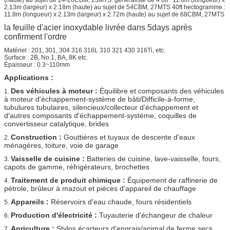
2.13m (largeur) x 2.18m (haute) au sujet de 54CBM, 27MTS 40ft hectogramme :
11.8m (longueur) x 2.13m (largeur) x 2.72m (haute) au sujet de 68CBM, 27MTS
la feuille d'acier inoxydable livrée dans 5days après
confirment l'ordre
Matériel : 201, 301, 304 316 316L 310 321 430 316Ti, etc.
Surface : 2B, No.1, BA, 8K etc.
Épaisseur : 0.3~110mm
Applications :
Des véhicules à moteur :
Équilibre et composants des véhicules
1.
à moteur d'échappement-système de bâti/Difficile-à-forme,
tubulures tubulaires, silencieux/collecteur d'échappement et
d'autres composants d'échappement-système, coquilles de
convertisseur catalytique, brides
Construction :
Gouttières et tuyaux de descente d'eaux
2.
ménagères, toiture, voie de garage
Vaisselle de cuisine :
Batteries de cuisine, lave-vaisselle, fours,
3.
capots de gamme, réfrigérateurs, brochettes
Traitement de produit chimique :
Équipement de raffinerie de
4.
pétrole, brûleur à mazout et pièces d'appareil de chauffage
Appareils :
Réservoirs d'eau chaude, fours résidentiels
5.
Production d'électricité :
Tuyauterie d'échangeur de chaleur
6.
Agriculture :
Stylos écarteurs d'engrais/animal de ferme secs
7.