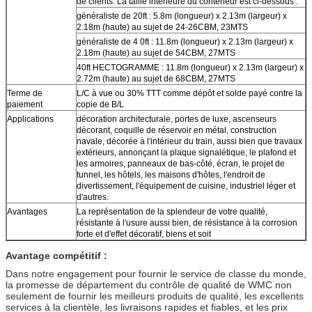
de clients. La taille intérieure du conteneur est ci-dessous :
généraliste de 20ft : 5.8m (longueur) x 2.13m (largeur) x
2.18m (haute) au sujet de 24-26CBM, 23MTS
généraliste de 4 0ft : 11.8m (longueur) x 2.13m (largeur) x
2.18m (haute) au sujet de 54CBM, 27MTS
40ft HECTOGRAMME : 11.8m (longueur) x 2.13m (largeur) x
2.72m (haute) au sujet de 68CBM, 27MTS
Terme de
L/C à vue ou 30% TTT comme dépôt et solde payé contre la
paiement
copie de B/L
Applications
décoration architecturale, portes de luxe, ascenseurs
décorant, coquille de réservoir en métal, construction
navale, décorée à l'intérieur du train, aussi bien que travaux
extérieurs, annonçant la plaque signalétique, le plafond et
les armoires, panneaux de bas-côté, écran, le projet de
tunnel, les hôtels, les maisons d'hôtes, l'endroit de
divertissement, l'équipement de cuisine, industriel léger et
d'autres.
Avantages
La représentation de la splendeur de votre qualité,
résistante à l'usure aussi bien, de résistance à la corrosion
forte et d'effet décoratif, biens et soit
Avantage compétitif :
Dans notre engagement pour fournir le service de classe du monde,
la promesse de département du contrôle de qualité de WMC non
seulement de fournir les meilleurs produits de qualité, les excellents
services à la clientèle, les livraisons rapides et fiables, et les prix