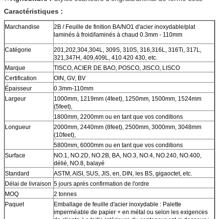
Caractéristiques :
Marchandise
2B / Feuille de finition BA/NO1 d'acier inoxydable/plat
laminés à froid/laminés à chaud 0.3mm - 110mm
Catégorie
201,202,304,304L, 309S, 310S, 316,316L, 316Ti, 317L,
321,347H, 409,409L, 410 420 430, etc.
Marque
TISCO, ACIER DE BAO, POSCO, JISCO, LISCO
Certification
OIN, GV, BV
Épaisseur
0.3mm-110mm
Largeur
1000mm, 1219mm (4feet), 1250mm, 1500mm, 1524mm
(5feet),
1800mm, 2200mm ou en tant que vos conditions
Longueur
2000mm, 2440mm (8feet), 2500mm, 3000mm, 3048mm
(10feet),
5800mm, 6000mm ou en tant que vos conditions
Surface
NO.1, NO.2D, NO.2B, BA, NO.3, NO.4, NO.240, NO.400,
délié, NO.8, balayé
Standard
ASTM, AISI, SUS, JIS, en, DIN, les BS, gigaoctet, etc.
Délai de livraison
5 jours après confirmation de l'ordre
MOQ
2 tonnes
Paquet
Emballage de feuille d'acier inoxydable : Palette
imperméable de papier + en métal ou selon les exigences