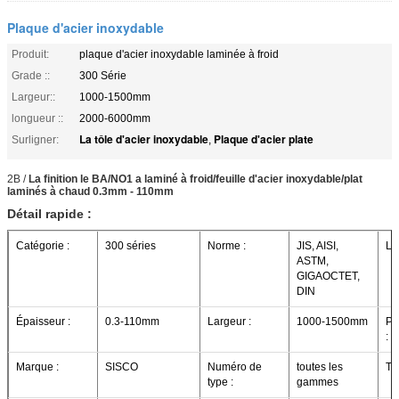
Plaque d'acier inoxydable
Produit:
plaque d'acier inoxydable laminée à froid
Grade ::
300 Série
Largeur::
1000-1500mm
longueur ::
2000-6000mm
La tôle d'acier inoxydable
Plaque d'acier plate
Surligner:
,
2B /
La finition le BA/NO1 a laminé à froid/feuille d'acier inoxydable/plat
laminés à chaud 0.3mm - 110mm
Détail rapide :
Catégorie :
300 séries
Norme :
JIS, AISI,
Lo
ASTM,
GIGAOCTET,
DIN
Épaisseur :
0.3-110mm
Largeur :
1000-1500mm
Po
:
Marque :
SISCO
Numéro de
toutes les
Ty
type :
gammes