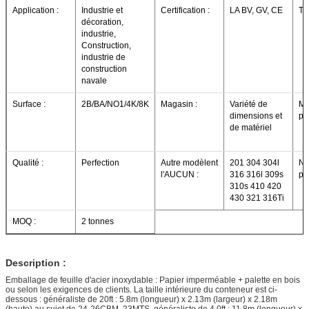
Application :
Industrie et
Certification :
LA BV, GV, CE
Te
décoration,
industrie,
Construction,
industrie de
construction
navale
Surface :
2B/BA/NO1/4K/8K
Magasin :
Variété de
Ma
dimensions et
pri
de matériel
Qualité :
Perfection
Autre modèlent
201 304 304l
No
l'AUCUN :
316 316l 309s
pro
310s 410 420
430 321 316Ti
MOQ :
2 tonnes
Description :
Emballage de feuille d'acier inoxydable : Papier imperméable + palette en bois
ou selon les exigences de clients. La taille intérieure du conteneur est ci-
dessous : généraliste de 20ft : 5.8m (longueur) x 2.13m (largeur) x 2.18m
(haute) au sujet de 24-26CBM, 23MTS. généraliste de 4 0ft : 11.8m (longueur) x