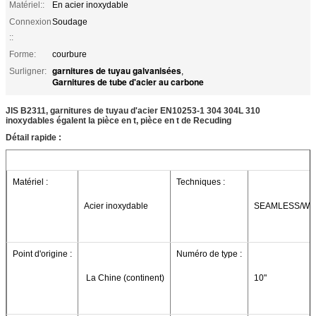
Matériel::
En acier inoxydable
Connexion
Soudage
::
Forme:
courbure
garnitures de tuyau galvanisées
Surligner:
,
Garnitures de tube d'acier au carbone
JIS B2311, garnitures de tuyau d'acier EN10253-1 304 304L 310
inoxydables égalent la pièce en t, pièce en t de Recuding
Détail rapide :
Matériel :
Techniques :
Acier inoxydable
SEAMLESS/WE
Point d'origine :
Numéro de type :
 La Chine (continent)
10"