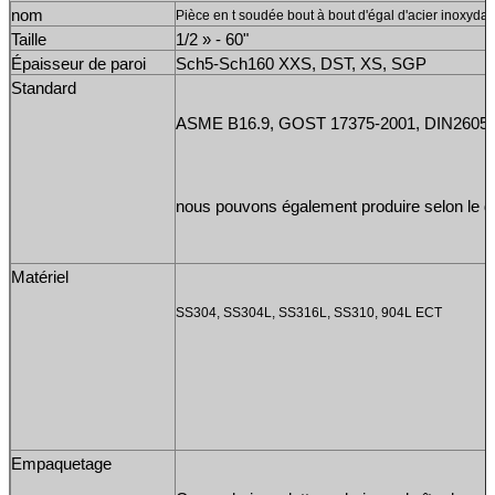
nom
Pièce en t soudée bout à bout d'égal d'acier inoxydab
Taille
1/2 » - 60"
Épaisseur de paroi
Sch5-Sch160 XXS, DST, XS, SGP
Standard
ASME B16.9, GOST 17375-2001, DIN2605 et
nous pouvons également produire selon le de
Matériel
SS304, SS304L, SS316L, SS310, 904L ECT
Empaquetage