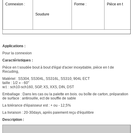
Connexion :
Forme :
Pièce en t
Soudure
Applications :
Pour la connexion
Caractéristiques :
Pièce en t soudée bout à bout d'égal d'acier inoxydable, pièce en t de
Recuding,
Matériel : SS304, SS304L, SS316L, SS310, 904L ECT
taille : 1/2 » - 60"
w.t. : sch10-sch160, SGP, XS, XXS, DIN, DST
Emballage : Dans les cas ou la palette en bois. ou boîte de carton, préparation
de surface : antirouille, ect de souffle de sable
La tolérance d'épaisseur est : + ou - 12,5%
La livraison : 20-30days, après paiement reçu d'équilibre
Description :