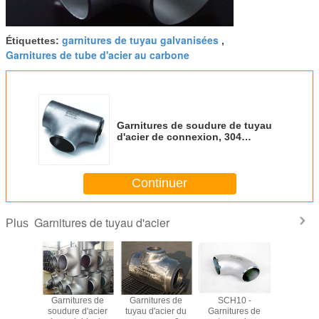
garnitures de tuyau galvanisées
Étiquettes:
,
Garnitures de tube d'acier au carbone
Garnitures de soudure de tuyau
d'acier de connexion, 304
garnitures de tube de l'acier
inoxydable 304L 310
Continuer
Garnitures de tuyau d'acier
Plus
 à froid
Garnitures de
Garnitures de
SCH10 -
316 br
ble sans
soudure d'acier
tuyau d'acier du
Garnitures de
inoxydable