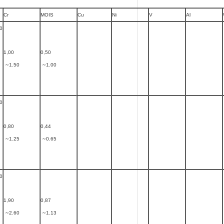
Cr
MOIS
Cu
Ni
V
Al
0
1,00
0,50
∼1.50
∼1.00
0
0,80
0,44
∼1.25
∼0.65
0
1,90
0,87
∼2.60
∼1.13