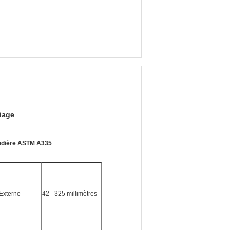
liage
haudière ASTM A335
Externe
42 - 325 millimètres