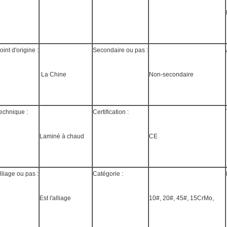
oint d'origine :
Secondaire ou pas :
 La Chine
Non-secondaire
echnique :
Certification :
Laminé à chaud
CE
lliage ou pas :
Catégorie :
Est l'alliage
10#, 20#, 45#, 15CrMo,