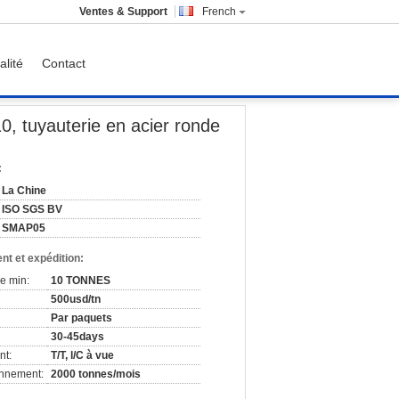
Ventes & Support
French
alité
Contact
r la chaudière ASTM A335
0, tuyauterie en acier ronde
:
La Chine
ISO SGS BV
SMAP05
nt et expédition:
e min:
10 TONNES
500usd/tn
Par paquets
30-45days
nt:
T/T, l/C à vue
onnement:
2000 tonnes/mois