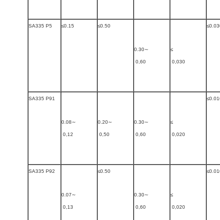
SA335 P5
≤0.15
≤0.50
≤0.03
0.30∼
≤
0,60
0,030
SA335 P91
≤0.01
0.08∼
0.20∼
0.30∼
≤
0,12
0,50
0,60
0,020
SA335 P92
≤0.50
≤0.01
0.07∼
0.30∼
≤
0,13
0,60
0,020