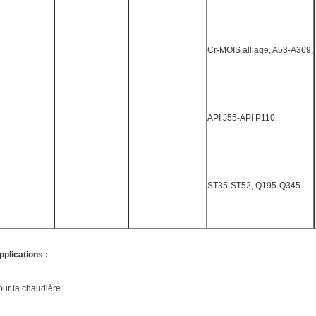
Cr-MOIS alliage, A53-A369,
API J55-API P110,
ST35-ST52, Q195-Q345
pplications :
our la chaudière