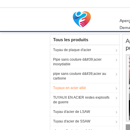
Aper
Dema
Aperçu
Produits
Tuyaux en acier allié
Api
Tous les produits
A
p
Tuyau de plaque d'acier
Pipe sans couture d&#39;acier
inoxydable
pipe sans couture d&#39;acier au
carbone
Tuyaux en acier allié
TUYAUX EN ACIER restes explosifs
de guerre
Tuyau d'acier de LSAW
Tuyau d'acier de SSAW