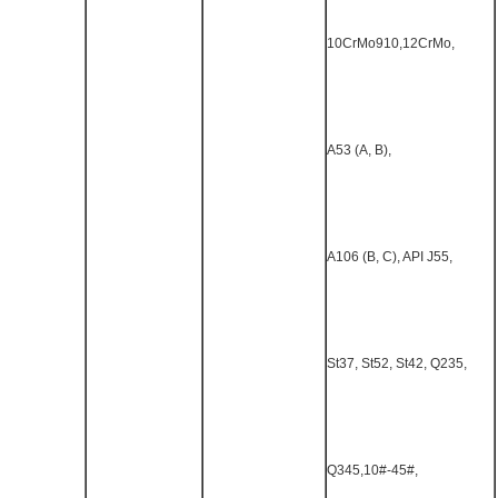
10CrMo910,12CrMo,
A53 (A, B),
A106 (B, C), API J55,
St37, St52, St42, Q235,
Q345,10#-45#,