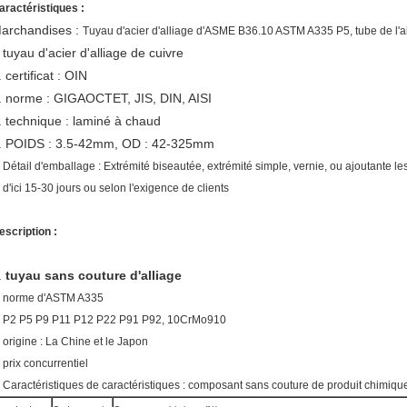
aractéristiques :
archandises :
Tuyau d'acier d'alliage d'ASME B36.10 ASTM A335 P5, tube de l'
tuyau d'acier d'alliage de cuivre
.
. certificat : OIN
. norme : GIGAOCTET, JIS, DIN, AISI
. technique : laminé à chaud
. POIDS : 3.5-42mm, OD : 42-325mm
. Détail d'emballage : Extrémité biseautée, extrémité simple, vernie, ou ajoutante l
. d'ici 15-30 jours ou selon l'exigence de clients
escription :
.
tuyau sans couture d'alliage
. norme d'ASTM A335
. P2 P5 P9 P11 P12 P22 P91 P92, 10CrMo910
. origine : La Chine et le Japon
. prix concurrentiel
. Caractéristiques de caractéristiques : composant sans couture de produit chimique