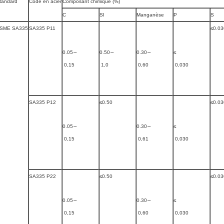
tandard
Code en acier
Composant chimique (%)
C
SI
Manganèse
P
S
SME SA335
SA335 P11
≤0.03
0.05∼
0.50∼
0.30∼
≤
0,15
1,0
0,60
0,030
SA335 P12
≤0.50
≤0.03
0.05∼
0.30∼
≤
0,15
0,61
0,030
SA335 P22
≤0.50
≤0.03
0.05∼
0.30∼
≤
0,15
0,60
0,030