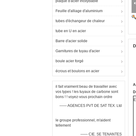
plaque d'acier inoxydable
Feuille d'alliage d'aluminium
tubes d'échangeur de chaleur
tube en U en acier
Barre d'acier solide
D
Garnitures de tuyau d'acier
boule acier forgé
écrous et boulons en acier
A
il fait vraiment beau de travailler avec
vos types ! les tuyaux de carbone sont
D
bons ! ! voyez-vous prochain ordre
É
—— AGENCES PVT DE SAT TEX. Ltd
le groupe professionnel, m'aident
tellement
—— CIE. SE TENANTES