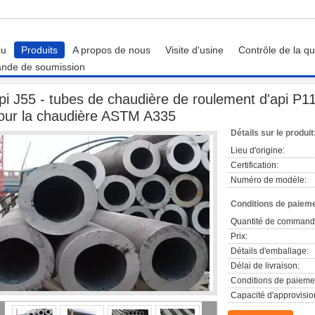
çu
Produits
A propos de nous
Visite d'usine
Contrôle de la qu
nde de soumission
 J55 - tubes de chaudière de roulement d'api P110, tuyauterie en acier ronde pou
pi J55 - tubes de chaudière de roulement d'api P11
our la chaudière ASTM A335
Détails sur le produit
Lieu d'origine:
Certification:
Numéro de modèle:
Conditions de paieme
Quantité de command
Prix:
Détails d'emballage:
Délai de livraison:
Conditions de paieme
Capacité d'approvisi