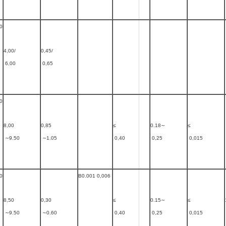
0
4,00/
0,45/
6,00
0,65
0
8,00
0,85
≤
0.18∼
≤
∼9.50
∼1.05
0,40
0,25
0,015
0
B0.001 0,006
8,50
0,30
≤
0.15∼
≤
∼9.50
∼0.60
0,40
0,25
0,015