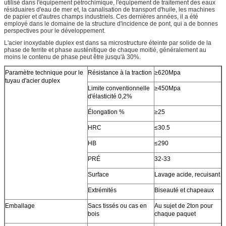
utilisé dans l'équipement pétrochimique, l'équipement de traitement des eaux
résiduaires d'eau de mer et, la canalisation de transport d'huile, les machines
de papier et d'autres champs industriels. Ces dernières années, il a été
employé dans le domaine de la structure d'incidence de pont, qui a de bonnes
perspectives pour le développement.
L'acier inoxydable duplex est dans sa microstructure éteinte par solide de la
phase de ferrite et phase austénitique de chaque moitié, généralement au
moins le contenu de phase peut être jusqu'à 30%.
Paramètre technique pour le
Résistance à la traction
≥620Mpa
tuyau d'acier duplex
Limite conventionnelle
≥450Mpa
d'élasticité 0,2%
Élongation %
≥25
HRC
≤30.5
HB
≤290
PRÉ
32-33
Surface
Lavage acide, recuisant
Extrémités
Biseauté et chapeaux
Emballage
Sacs tissés ou cas en
Au sujet de 2ton pour
bois
chaque paquet