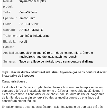
Nom du
tuyau d'acier duplex
produit:
Taille:
6mm-325mm
Epaisseur:
1mm-10mm
Grade:
S31803 S2205
standard:
ASTM/GB/DIN/JIS
Traitement:
Laminé à froid/dessiné
État de la
recuit
livraison:
Application:
produit chimique, pétrole, médecine, nourriture, énergie
nucléaire, chaudière, gaz, machines, constr
Tube en alliage de nickel
tuyau sans couture d'alliage
Surligner:
,
Tuyau d'acier duplex structurel industriel, tuyau de gaz sans couture d'acier
inoxydable de 3 pouces
Caractéristiques :
Le double tube d'acier inoxydable de phase a bon soudant la représentation,
comparée à l'acier inoxydable de ferrite et à l'acier inoxydable austénitique, il
n'est pas comme la zone affectée de chaleur de soudure de l'acier inoxydable
de ferrite, due au grain sérieux s'épaississant et la dureté du plastique est
considérablement réduite.
En raison de ses avantages spéciaux, l'acier inoxydable de duplex a été très