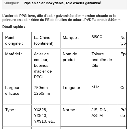
Pipe en acier inoxydable
Tôle d'acier galvanisé
Surligner:
,
L'acier de PPGI love, tôle d'acier galvanisée d'immersion chaude et la
peinture en acier ridée du PE de feuilles de toiture/PVDF a enduit 840mm
Détail rapide :
SISCO
Point
La Chine
Marque :
Num
d'origine :
(continent)
type 
Matériel :
Acier de
Nom de
Toiture
Épai
couleur,
produit :
ondulée de
bobines
tôle
d'acier de
PPGI
<11>
Largeur
750mm-
Longueur :
Coul
efficace :
1250mm
Type :
YX828,
Norme :
JIS, DIN,
Prép
YX840,
ASTM
de s
YX910, etc.