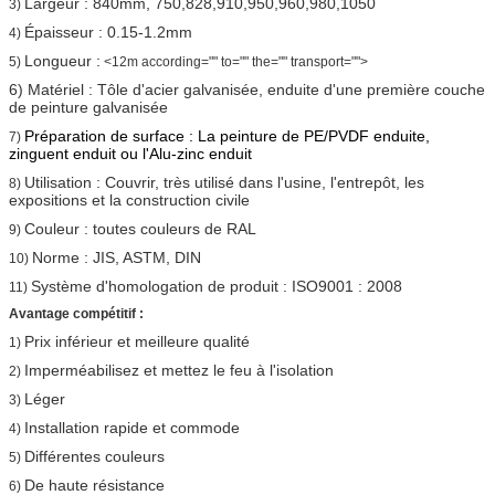
Largeur : 840mm, 750,828,910,950,960,980,1050
3)
Épaisseur : 0.15-1.2mm
4)
Longueur :
5)
<12m according="" to="" the="" transport="">
6) Matériel : Tôle d'acier galvanisée, enduite d'une première couche
de peinture galvanisée
Préparation de surface : La peinture de PE/PVDF enduite,
7)
zinguent enduit ou l'Alu-zinc enduit
Utilisation : Couvrir, très utilisé dans l'usine, l'entrepôt, les
8)
expositions et la construction civile
Couleur : toutes couleurs de RAL
9)
Norme : JIS, ASTM, DIN
10)
Système d'homologation de produit : ISO9001 : 2008
11)
Avantage compétitif :
Prix inférieur et meilleure qualité
1)
Imperméabilisez et mettez le feu à l'isolation
2)
Léger
3)
Installation rapide et commode
4)
Différentes couleurs
5)
De haute résistance
6)