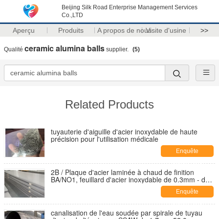
Beijing Silk Road Enterprise Management Services
Co.,LTD
Aperçu
Produits
A propos de nous
Visite d'usine
>>
ceramic alumina balls
Qualité
supplier.
(5)
Related Products
tuyauterie d'aiguille d'acier inoxydable de haute
précision pour l'utilisation médicale
Enquête
maintenant
2B / Plaque d'acier laminée à chaud de finition
BA/NO1, feuillard d'acier inoxydable de 0.3mm - de
110mm
Enquête
maintenant
canalisation de l'eau soudée par spirale de tuyau