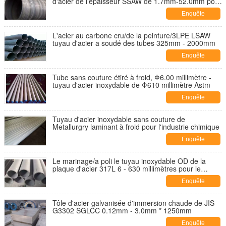
d'acier de l'épaisseur SSAW de 1.7mm-52.0mm pour
le transport
Enquête
maintenant
L'acier au carbone cru/de la peinture/3LPE LSAW
tuyau d'acier a soudé des tubes 325mm - 2000mm
Enquête
maintenant
Tube sans couture étiré à froid, Φ6.00 millimètre -
tuyau d'acier inoxydable de Φ610 millimètre Astm
Enquête
maintenant
Tuyau d'acier inoxydable sans couture de
Metallurgry laminant à froid pour l'industrie chimique
Enquête
maintenant
Le marinage/a poli le tuyau inoxydable OD de la
plaque d'acier 317L 6 - 630 millimètres pour le
pétrole
Enquête
maintenant
Tôle d'acier galvanisée d'immersion chaude de JIS
G3302 SGLCC 0.12mm - 3.0mm * 1250mm
Enquête